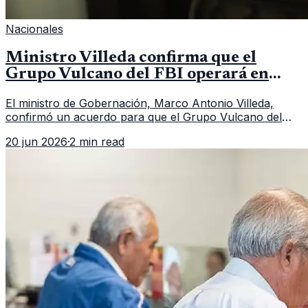
Nacionales
Ministro Villeda confirma que el
Grupo Vulcano del FBI operará en
Guatemala a partir de julio
El ministro de Gobernación, Marco Antonio Villeda,
confirmó un acuerdo para que el Grupo Vulcano del
FBI opere en Guatemala a partir de julio, tras un intento
20 jun 2026
·
2 min read
fallido con la administración anterior del Ministerio
Público.