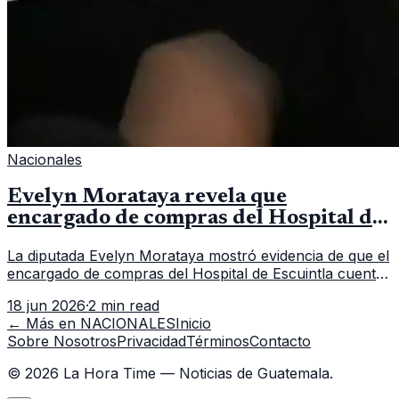
Nacionales
Evelyn Morataya revela que
encargado de compras del Hospital de
Escuintla tiene 7 asistentes
La diputada Evelyn Morataya mostró evidencia de que el
encargado de compras del Hospital de Escuintla cuenta
con 7 asistentes, pese a que el titular anda en
18 jun 2026
·
2 min read
capacitación en la capital.
← Más en
NACIONALES
Inicio
Sobre Nosotros
Privacidad
Términos
Contacto
©
2026
La Hora Time — Noticias de Guatemala.