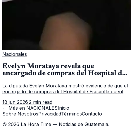
Nacionales
Evelyn Morataya revela que
encargado de compras del Hospital de
Escuintla tiene 7 asistentes
La diputada Evelyn Morataya mostró evidencia de que el
encargado de compras del Hospital de Escuintla cuenta
con 7 asistentes, pese a que el titular anda en
18 jun 2026
·
2 min read
capacitación en la capital.
← Más en
NACIONALES
Inicio
Sobre Nosotros
Privacidad
Términos
Contacto
©
2026
La Hora Time — Noticias de Guatemala.