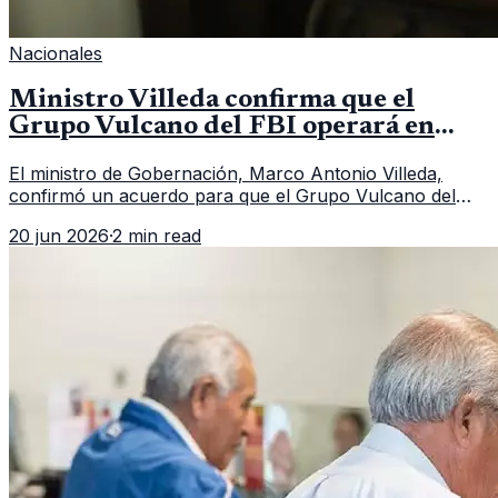
Nacionales
Ministro Villeda confirma que el
Grupo Vulcano del FBI operará en
Guatemala a partir de julio
El ministro de Gobernación, Marco Antonio Villeda,
confirmó un acuerdo para que el Grupo Vulcano del
FBI opere en Guatemala a partir de julio, tras un intento
20 jun 2026
·
2 min read
fallido con la administración anterior del Ministerio
Público.