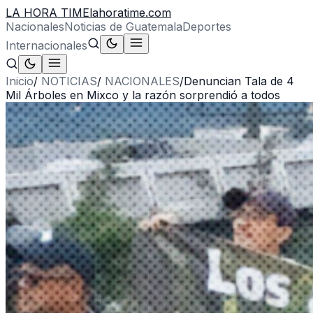
LA HORA TIME
lahoratime.com
Nacionales
Noticias de Guatemala
Deportes
Internacionales
Inicio
/
NOTICIAS
/
NACIONALES
/
Denuncian Tala de 4
Mil Árboles en Mixco y la razón sorprendió a todos