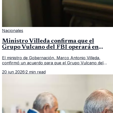
Nacionales
Ministro Villeda confirma que el
Grupo Vulcano del FBI operará en
Guatemala a partir de julio
El ministro de Gobernación, Marco Antonio Villeda,
confirmó un acuerdo para que el Grupo Vulcano del
FBI opere en Guatemala a partir de julio, tras un intento
20 jun 2026
·
2 min read
fallido con la administración anterior del Ministerio
Público.