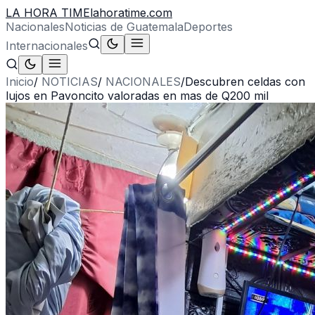
LA HORA TIME
lahoratime.com
Nacionales
Noticias de Guatemala
Deportes
Internacionales
Inicio
/
NOTICIAS
/
NACIONALES
/
Descubren celdas con
lujos en Pavoncito valoradas en mas de Q200 mil