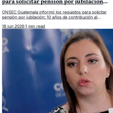
para solicitar pensión por jubilación
en 2026
ONSEC Guatemala informó los requisitos para solicitar
pensión por jubilación: 10 años de contribución al
Montepío y 50 años de edad, o 20 años de servicio sin
18 jun 2026
·
1 min read
importar edad.