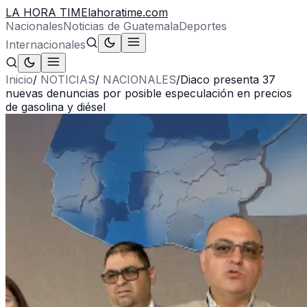
LA HORA TIME
lahoratime.com
Nacionales
Noticias de Guatemala
Deportes
Internacionales
Inicio
/
NOTICIAS
/
NACIONALES
/
Diaco presenta 37
nuevas denuncias por posible especulación en precios
de gasolina y diésel