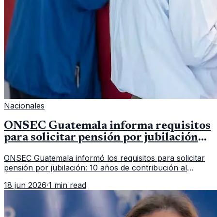
Nacionales
ONSEC Guatemala informa requisitos
para solicitar pensión por jubilación
en 2026
ONSEC Guatemala informó los requisitos para solicitar
pensión por jubilación: 10 años de contribución al
Montepío y 50 años de edad, o 20 años de servicio sin
18 jun 2026
·
1 min read
importar edad.