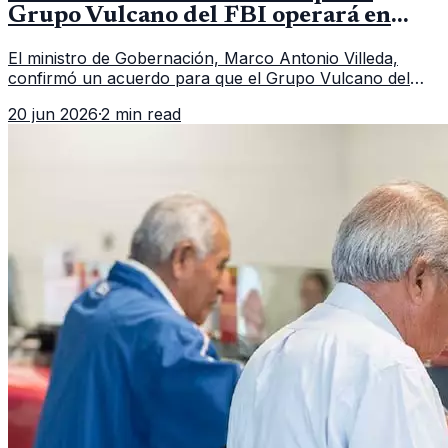
Grupo Vulcano del FBI operará en
Guatemala a partir de julio
El ministro de Gobernación, Marco Antonio Villeda,
confirmó un acuerdo para que el Grupo Vulcano del
FBI opere en Guatemala a partir de julio, tras un intento
20 jun 2026
·
2 min read
fallido con la administración anterior del Ministerio
Público.