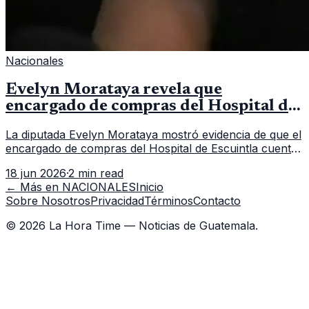
Nacionales
Evelyn Morataya revela que
encargado de compras del Hospital de
Escuintla tiene 7 asistentes
La diputada Evelyn Morataya mostró evidencia de que el
encargado de compras del Hospital de Escuintla cuenta
con 7 asistentes, pese a que el titular anda en
18 jun 2026
·
2 min read
capacitación en la capital.
← Más en
NACIONALES
Inicio
Sobre Nosotros
Privacidad
Términos
Contacto
©
2026
La Hora Time — Noticias de Guatemala.