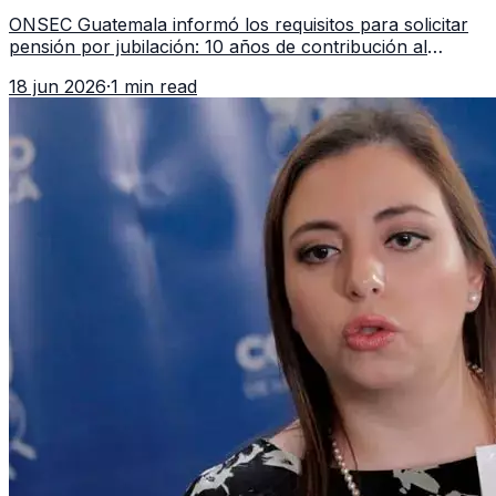
en 2026
ONSEC Guatemala informó los requisitos para solicitar
pensión por jubilación: 10 años de contribución al
Montepío y 50 años de edad, o 20 años de servicio sin
18 jun 2026
·
1 min read
importar edad.