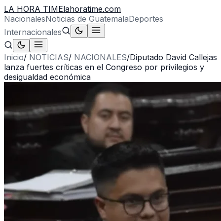
LA HORA TIME
lahoratime.com
Nacionales
Noticias de Guatemala
Deportes
Internacionales
Inicio
/
NOTICIAS
/
NACIONALES
/
Diputado David Callejas
lanza fuertes críticas en el Congreso por privilegios y
desigualdad económica