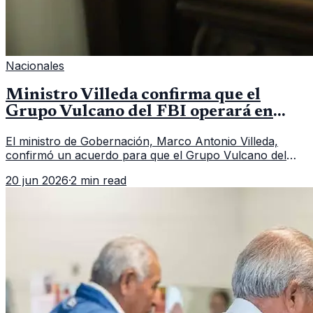
Nacionales
Ministro Villeda confirma que el
Grupo Vulcano del FBI operará en
Guatemala a partir de julio
El ministro de Gobernación, Marco Antonio Villeda,
confirmó un acuerdo para que el Grupo Vulcano del
FBI opere en Guatemala a partir de julio, tras un intento
20 jun 2026
·
2 min read
fallido con la administración anterior del Ministerio
Público.