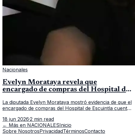
Nacionales
Evelyn Morataya revela que
encargado de compras del Hospital de
Escuintla tiene 7 asistentes
La diputada Evelyn Morataya mostró evidencia de que el
encargado de compras del Hospital de Escuintla cuenta
con 7 asistentes, pese a que el titular anda en
18 jun 2026
·
2 min read
capacitación en la capital.
← Más en
NACIONALES
Inicio
Sobre Nosotros
Privacidad
Términos
Contacto