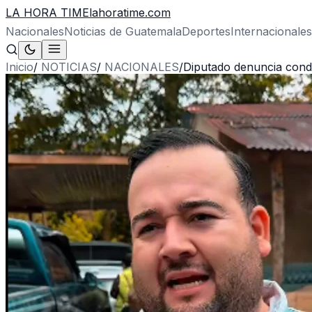
LA HORA TIME
lahoratime.com
Nacionales
Noticias de Guatemala
Deportes
Internacionales
Inicio
/
NOTICIAS
/
NACIONALES
/
Diputado denuncia cond