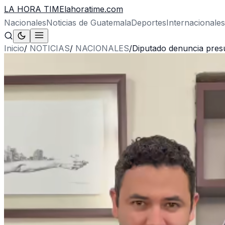
LA HORA TIME
lahoratime.com
Nacionales
Noticias de Guatemala
Deportes
Internacionales
Inicio
/
NOTICIAS
/
NACIONALES
/
Diputado denuncia presu