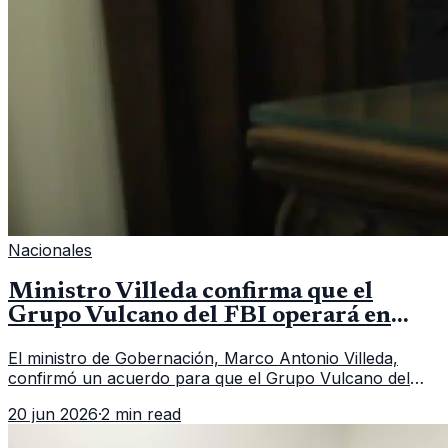
Nacionales
Ministro Villeda confirma que el
Grupo Vulcano del FBI operará en
Guatemala a partir de julio
El ministro de Gobernación, Marco Antonio Villeda,
confirmó un acuerdo para que el Grupo Vulcano del
FBI opere en Guatemala a partir de julio, tras un intento
20 jun 2026
·
2 min read
fallido con la administración anterior del Ministerio
Público.