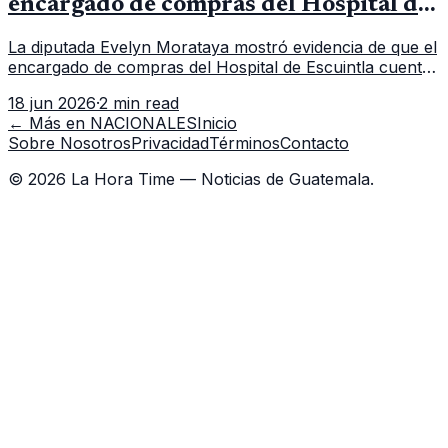
encargado de compras del Hospital de
Escuintla tiene 7 asistentes
La diputada Evelyn Morataya mostró evidencia de que el
encargado de compras del Hospital de Escuintla cuenta
con 7 asistentes, pese a que el titular anda en
18 jun 2026
·
2 min read
capacitación en la capital.
← Más en
NACIONALES
Inicio
Sobre Nosotros
Privacidad
Términos
Contacto
©
2026
La Hora Time — Noticias de Guatemala.