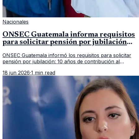
Nacionales
ONSEC Guatemala informa requisitos
para solicitar pensión por jubilación
en 2026
ONSEC Guatemala informó los requisitos para solicitar
pensión por jubilación: 10 años de contribución al
Montepío y 50 años de edad, o 20 años de servicio sin
18 jun 2026
·
1 min read
importar edad.