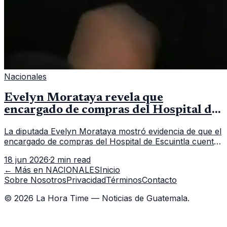
Nacionales
Evelyn Morataya revela que
encargado de compras del Hospital de
Escuintla tiene 7 asistentes
La diputada Evelyn Morataya mostró evidencia de que el
encargado de compras del Hospital de Escuintla cuenta
con 7 asistentes, pese a que el titular anda en
18 jun 2026
·
2 min read
capacitación en la capital.
← Más en
NACIONALES
Inicio
Sobre Nosotros
Privacidad
Términos
Contacto
©
2026
La Hora Time — Noticias de Guatemala.