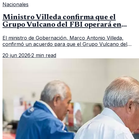
Nacionales
Ministro Villeda confirma que el
Grupo Vulcano del FBI operará en
Guatemala a partir de julio
El ministro de Gobernación, Marco Antonio Villeda,
confirmó un acuerdo para que el Grupo Vulcano del
FBI opere en Guatemala a partir de julio, tras un intento
20 jun 2026
·
2 min read
fallido con la administración anterior del Ministerio
Público.