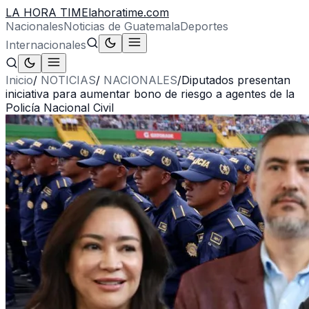
LA HORA TIME
lahoratime.com
Nacionales
Noticias de Guatemala
Deportes
Internacionales
Inicio
/
NOTICIAS
/
NACIONALES
/
Diputados presentan
iniciativa para aumentar bono de riesgo a agentes de la
Policía Nacional Civil