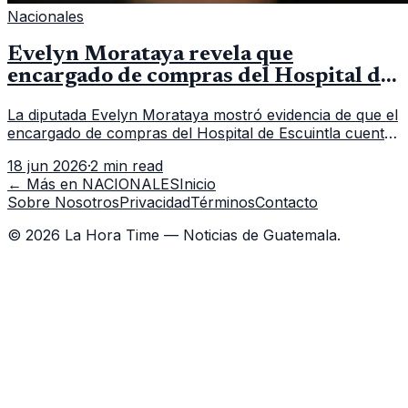
Nacionales
Evelyn Morataya revela que
encargado de compras del Hospital de
Escuintla tiene 7 asistentes
La diputada Evelyn Morataya mostró evidencia de que el
encargado de compras del Hospital de Escuintla cuenta
con 7 asistentes, pese a que el titular anda en
18 jun 2026
·
2 min read
capacitación en la capital.
← Más en
NACIONALES
Inicio
Sobre Nosotros
Privacidad
Términos
Contacto
©
2026
La Hora Time — Noticias de Guatemala.