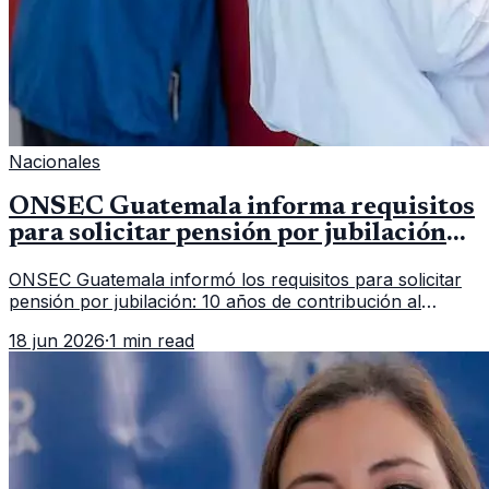
Nacionales
ONSEC Guatemala informa requisitos
para solicitar pensión por jubilación
en 2026
ONSEC Guatemala informó los requisitos para solicitar
pensión por jubilación: 10 años de contribución al
Montepío y 50 años de edad, o 20 años de servicio sin
18 jun 2026
·
1 min read
importar edad.