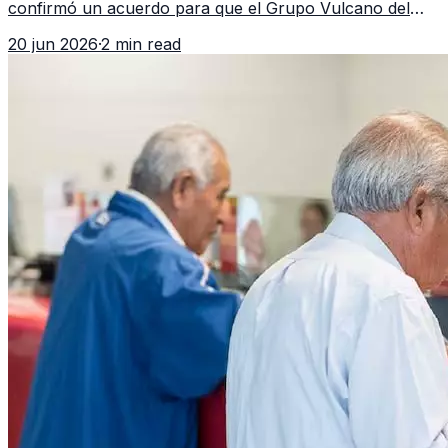
confirmó un acuerdo para que el Grupo Vulcano del
FBI opere en Guatemala a partir de julio, tras un intento
20 jun 2026
·
2 min read
fallido con la administración anterior del Ministerio
Público.