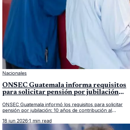
Nacionales
ONSEC Guatemala informa requisitos
para solicitar pensión por jubilación
en 2026
ONSEC Guatemala informó los requisitos para solicitar
pensión por jubilación: 10 años de contribución al
Montepío y 50 años de edad, o 20 años de servicio sin
18 jun 2026
·
1 min read
importar edad.