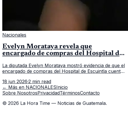
Nacionales
Evelyn Morataya revela que
encargado de compras del Hospital de
Escuintla tiene 7 asistentes
La diputada Evelyn Morataya mostró evidencia de que el
encargado de compras del Hospital de Escuintla cuenta
con 7 asistentes, pese a que el titular anda en
18 jun 2026
·
2 min read
capacitación en la capital.
← Más en
NACIONALES
Inicio
Sobre Nosotros
Privacidad
Términos
Contacto
©
2026
La Hora Time — Noticias de Guatemala.