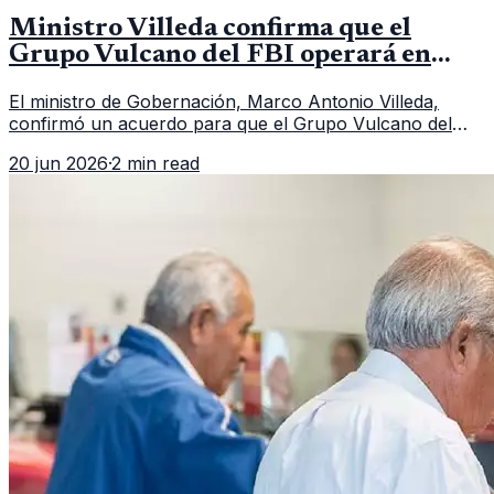
Ministro Villeda confirma que el
Grupo Vulcano del FBI operará en
Guatemala a partir de julio
El ministro de Gobernación, Marco Antonio Villeda,
confirmó un acuerdo para que el Grupo Vulcano del
FBI opere en Guatemala a partir de julio, tras un intento
20 jun 2026
·
2 min read
fallido con la administración anterior del Ministerio
Público.