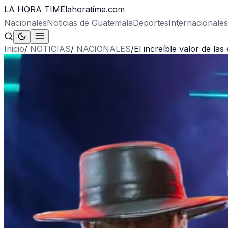
LA HORA TIME
lahoratime.com
Nacionales
Noticias de Guatemala
Deportes
Internacionales
Inicio
/
NOTICIAS
/
NACIONALES
/
El increíble valor de las