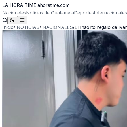
LA HORA TIME
lahoratime.com
Nacionales
Noticias de Guatemala
Deportes
Internacionales
Inicio
/
NOTICIAS
/
NACIONALES
/
El Insólito regalo de Iv