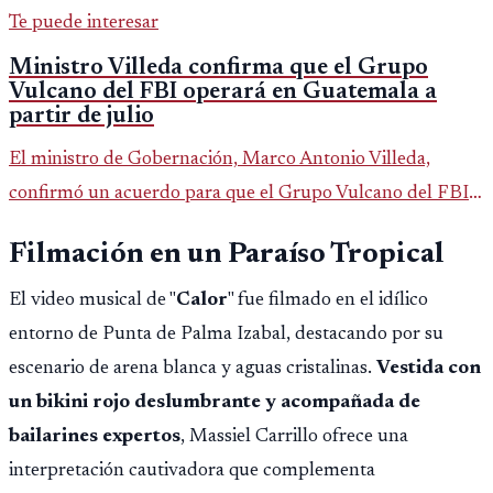
Te puede interesar
Ministro Villeda confirma que el Grupo
Vulcano del FBI operará en Guatemala a
partir de julio
El ministro de Gobernación, Marco Antonio Villeda,
confirmó un acuerdo para que el Grupo Vulcano del FBI
opere en Guatemala a partir de julio, tras un intento
Filmación en un Paraíso Tropical
fallido con la administración anterior del Ministerio
Público.
El video musical de "
Calor
" fue filmado en el idílico
entorno de Punta de Palma Izabal, destacando por su
escenario de arena blanca y aguas cristalinas.
Vestida con
un bikini rojo deslumbrante y acompañada de
bailarines expertos
, Massiel Carrillo ofrece una
interpretación cautivadora que complementa