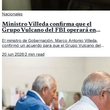
Nacionales
Ministro Villeda confirma que el
Grupo Vulcano del FBI operará en
Guatemala a partir de julio
El ministro de Gobernación, Marco Antonio Villeda,
confirmó un acuerdo para que el Grupo Vulcano del
FBI opere en Guatemala a partir de julio, tras un intento
20 jun 2026
·
2 min read
fallido con la administración anterior del Ministerio
Público.