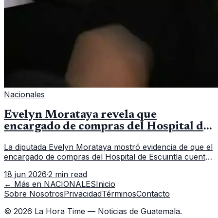
Nacionales
Evelyn Morataya revela que
encargado de compras del Hospital de
Escuintla tiene 7 asistentes
La diputada Evelyn Morataya mostró evidencia de que el
encargado de compras del Hospital de Escuintla cuenta
con 7 asistentes, pese a que el titular anda en
18 jun 2026
·
2 min read
capacitación en la capital.
← Más en
NACIONALES
Inicio
Sobre Nosotros
Privacidad
Términos
Contacto
©
2026
La Hora Time — Noticias de Guatemala.