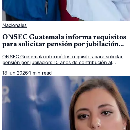
Nacionales
ONSEC Guatemala informa requisitos
para solicitar pensión por jubilación
en 2026
ONSEC Guatemala informó los requisitos para solicitar
pensión por jubilación: 10 años de contribución al
Montepío y 50 años de edad, o 20 años de servicio sin
18 jun 2026
·
1 min read
importar edad.