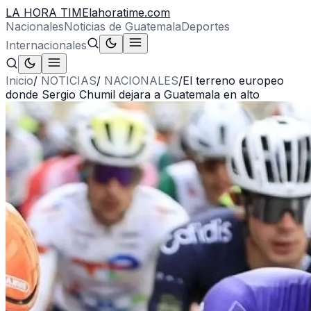
LA HORA TIME
lahoratime.com
Nacionales
Noticias de Guatemala
Deportes
Internacionales
Inicio
/
NOTICIAS
/
NACIONALES
/
El terreno europeo
donde Sergio Chumil dejara a Guatemala en alto