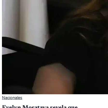
Nacionales
Evelyn Morataya revela que