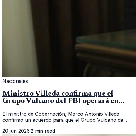
Nacionales
Ministro Villeda confirma que el
Grupo Vulcano del FBI operará en
Guatemala a partir de julio
El ministro de Gobernación, Marco Antonio Villeda,
confirmó un acuerdo para que el Grupo Vulcano del
FBI opere en Guatemala a partir de julio, tras un intento
20 jun 2026
·
2 min read
fallido con la administración anterior del Ministerio