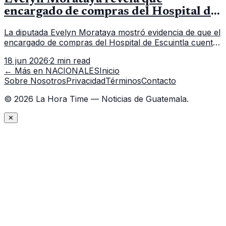
encargado de compras del Hospital de
Escuintla tiene 7 asistentes
La diputada Evelyn Morataya mostró evidencia de que el
encargado de compras del Hospital de Escuintla cuenta
con 7 asistentes, pese a que el titular anda en
18 jun 2026
·
2 min read
capacitación en la capital.
← Más en
NACIONALES
Inicio
Sobre Nosotros
Privacidad
Términos
Contacto
©
2026
La Hora Time — Noticias de Guatemala.