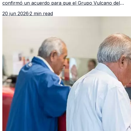
confirmó un acuerdo para que el Grupo Vulcano del
FBI opere en Guatemala a partir de julio, tras un intento
20 jun 2026
·
2 min read
fallido con la administración anterior del Ministerio
Público.