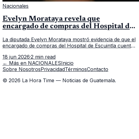
Nacionales
Evelyn Morataya revela que
encargado de compras del Hospital de
Escuintla tiene 7 asistentes
La diputada Evelyn Morataya mostró evidencia de que el
encargado de compras del Hospital de Escuintla cuenta
con 7 asistentes, pese a que el titular anda en
18 jun 2026
·
2 min read
capacitación en la capital.
← Más en
NACIONALES
Inicio
Sobre Nosotros
Privacidad
Términos
Contacto
©
2026
La Hora Time — Noticias de Guatemala.