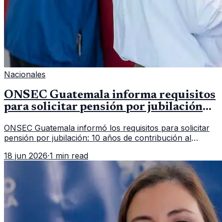
Nacionales
ONSEC Guatemala informa requisitos
para solicitar pensión por jubilación
en 2026
ONSEC Guatemala informó los requisitos para solicitar
pensión por jubilación: 10 años de contribución al
Montepío y 50 años de edad, o 20 años de servicio sin
18 jun 2026
·
1 min read
importar edad.