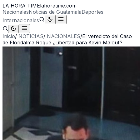
LA HORA TIME
lahoratime.com
Nacionales
Noticias de Guatemala
Deportes
Internacionales
Inicio
/
NOTICIAS
/
NACIONALES
/
El veredicto del Caso
de Floridalma Roque ¿Libertad para Kevin Malouf?