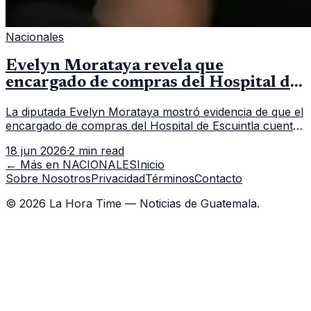
Nacionales
Evelyn Morataya revela que
encargado de compras del Hospital de
Escuintla tiene 7 asistentes
La diputada Evelyn Morataya mostró evidencia de que el
encargado de compras del Hospital de Escuintla cuenta
con 7 asistentes, pese a que el titular anda en
18 jun 2026
·
2 min read
capacitación en la capital.
← Más en
NACIONALES
Inicio
Sobre Nosotros
Privacidad
Términos
Contacto
©
2026
La Hora Time — Noticias de Guatemala.