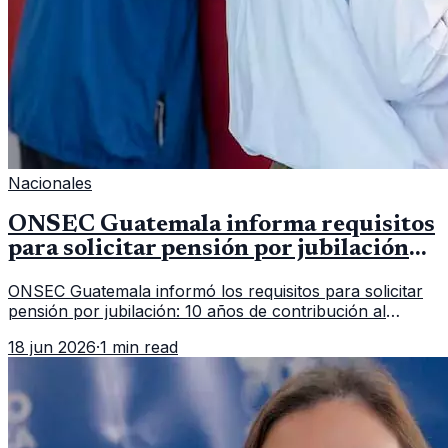
Nacionales
ONSEC Guatemala informa requisitos
para solicitar pensión por jubilación
en 2026
ONSEC Guatemala informó los requisitos para solicitar
pensión por jubilación: 10 años de contribución al
Montepío y 50 años de edad, o 20 años de servicio sin
18 jun 2026
·
1 min read
importar edad.