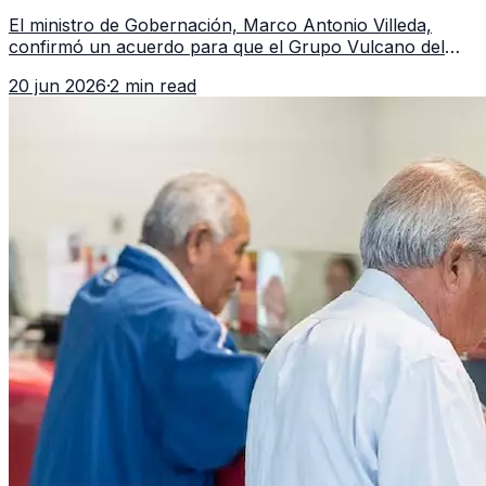
Guatemala a partir de julio
El ministro de Gobernación, Marco Antonio Villeda,
confirmó un acuerdo para que el Grupo Vulcano del
FBI opere en Guatemala a partir de julio, tras un intento
20 jun 2026
·
2 min read
fallido con la administración anterior del Ministerio
Público.