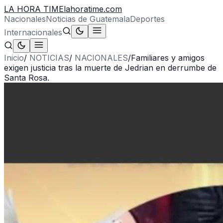
LA HORA TIME
lahoratime.com
Nacionales
Noticias de Guatemala
Deportes
Internacionales
Inicio
/
NOTICIAS
/
NACIONALES
/
Familiares y amigos
exigen justicia tras la muerte de Jedrian en derrumbe de
Santa Rosa.