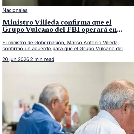
Nacionales
Ministro Villeda confirma que el
Grupo Vulcano del FBI operará en
Guatemala a partir de julio
El ministro de Gobernación, Marco Antonio Villeda,
confirmó un acuerdo para que el Grupo Vulcano del
FBI opere en Guatemala a partir de julio, tras un intento
20 jun 2026
·
2 min read
fallido con la administración anterior del Ministerio
Público.