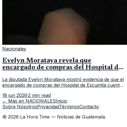
Nacionales
Evelyn Morataya revela que
encargado de compras del Hospital de
Escuintla tiene 7 asistentes
La diputada Evelyn Morataya mostró evidencia de que el
encargado de compras del Hospital de Escuintla cuenta
con 7 asistentes, pese a que el titular anda en
18 jun 2026
·
2 min read
capacitación en la capital.
← Más en
NACIONALES
Inicio
Sobre Nosotros
Privacidad
Términos
Contacto
©
2026
La Hora Time — Noticias de Guatemala.