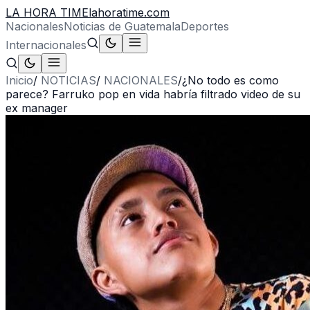
LA HORA TIME
lahoratime.com
Nacionales
Noticias de Guatemala
Deportes
Internacionales
Inicio
/
NOTICIAS
/
NACIONALES
/
¿No todo es como
parece? Farruko pop en vida habría filtrado video de su
ex manager