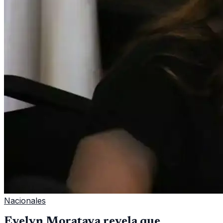
Nacionales
Evelyn Morataya revela que