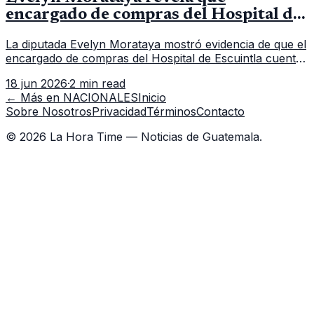
encargado de compras del Hospital de
Escuintla tiene 7 asistentes
La diputada Evelyn Morataya mostró evidencia de que el
encargado de compras del Hospital de Escuintla cuenta
con 7 asistentes, pese a que el titular anda en
18 jun 2026
·
2 min read
capacitación en la capital.
← Más en
NACIONALES
Inicio
Sobre Nosotros
Privacidad
Términos
Contacto
©
2026
La Hora Time — Noticias de Guatemala.