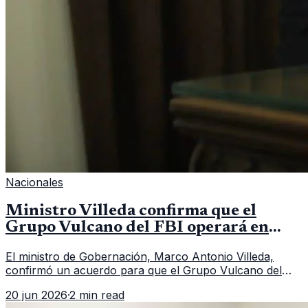
Nacionales
Ministro Villeda confirma que el
Grupo Vulcano del FBI operará en
Guatemala a partir de julio
El ministro de Gobernación, Marco Antonio Villeda,
confirmó un acuerdo para que el Grupo Vulcano del
FBI opere en Guatemala a partir de julio, tras un intento
20 jun 2026
·
2 min read
fallido con la administración anterior del Ministerio