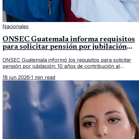
Nacionales
ONSEC Guatemala informa requisitos
para solicitar pensión por jubilación
en 2026
ONSEC Guatemala informó los requisitos para solicitar
pensión por jubilación: 10 años de contribución al
Montepío y 50 años de edad, o 20 años de servicio sin
18 jun 2026
·
1 min read
importar edad.