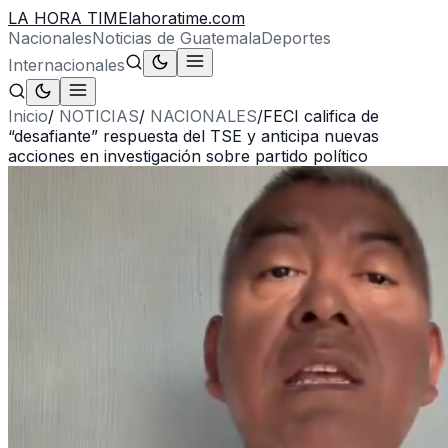
LA HORA TIME
lahoratime.com
Nacionales
Noticias de Guatemala
Deportes
Internacionales
Inicio
/
NOTICIAS
/
NACIONALES
/
FECI califica de
“desafiante” respuesta del TSE y anticipa nuevas
acciones en investigación sobre partido político