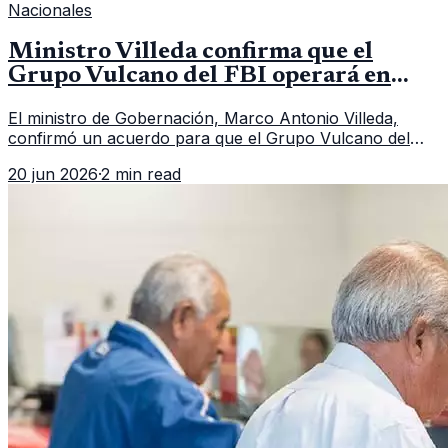
Nacionales
Ministro Villeda confirma que el
Grupo Vulcano del FBI operará en
Guatemala a partir de julio
El ministro de Gobernación, Marco Antonio Villeda,
confirmó un acuerdo para que el Grupo Vulcano del
FBI opere en Guatemala a partir de julio, tras un intento
20 jun 2026
·
2 min read
fallido con la administración anterior del Ministerio
Público.