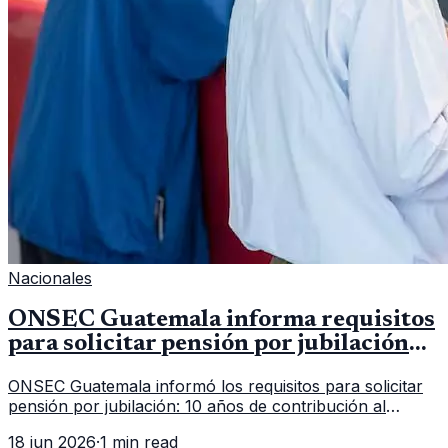
Nacionales
ONSEC Guatemala informa requisitos
para solicitar pensión por jubilación
en 2026
ONSEC Guatemala informó los requisitos para solicitar
pensión por jubilación: 10 años de contribución al
Montepío y 50 años de edad, o 20 años de servicio sin
18 jun 2026
·
1 min read
importar edad.