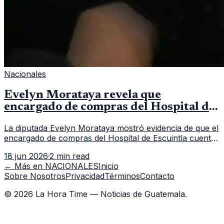
Nacionales
Evelyn Morataya revela que
encargado de compras del Hospital de
Escuintla tiene 7 asistentes
La diputada Evelyn Morataya mostró evidencia de que el
encargado de compras del Hospital de Escuintla cuenta
con 7 asistentes, pese a que el titular anda en
18 jun 2026
·
2 min read
capacitación en la capital.
← Más en
NACIONALES
Inicio
Sobre Nosotros
Privacidad
Términos
Contacto
©
2026
La Hora Time — Noticias de Guatemala.