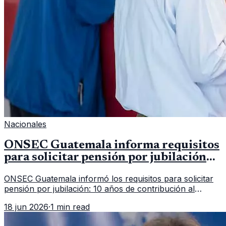
Nacionales
ONSEC Guatemala informa requisitos
para solicitar pensión por jubilación
en 2026
ONSEC Guatemala informó los requisitos para solicitar
pensión por jubilación: 10 años de contribución al
Montepío y 50 años de edad, o 20 años de servicio sin
18 jun 2026
·
1 min read
importar edad.