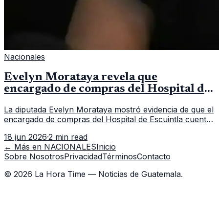
Nacionales
Evelyn Morataya revela que
encargado de compras del Hospital de
Escuintla tiene 7 asistentes
La diputada Evelyn Morataya mostró evidencia de que el
encargado de compras del Hospital de Escuintla cuenta
con 7 asistentes, pese a que el titular anda en
18 jun 2026
·
2 min read
capacitación en la capital.
← Más en
NACIONALES
Inicio
Sobre Nosotros
Privacidad
Términos
Contacto
©
2026
La Hora Time — Noticias de Guatemala.