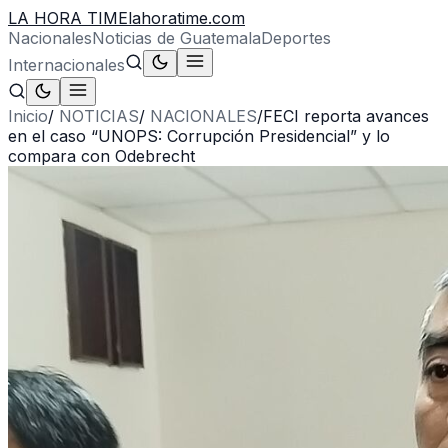
LA HORA TIME
lahoratime.com
Nacionales
Noticias de Guatemala
Deportes
Internacionales
Inicio
/
NOTICIAS
/
NACIONALES
/
FECI reporta avances
en el caso “UNOPS: Corrupción Presidencial” y lo
compara con Odebrecht