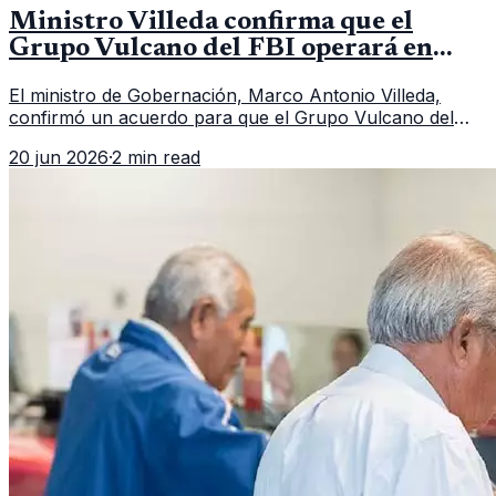
Ministro Villeda confirma que el
Grupo Vulcano del FBI operará en
Guatemala a partir de julio
El ministro de Gobernación, Marco Antonio Villeda,
confirmó un acuerdo para que el Grupo Vulcano del
FBI opere en Guatemala a partir de julio, tras un intento
20 jun 2026
·
2 min read
fallido con la administración anterior del Ministerio
Público.