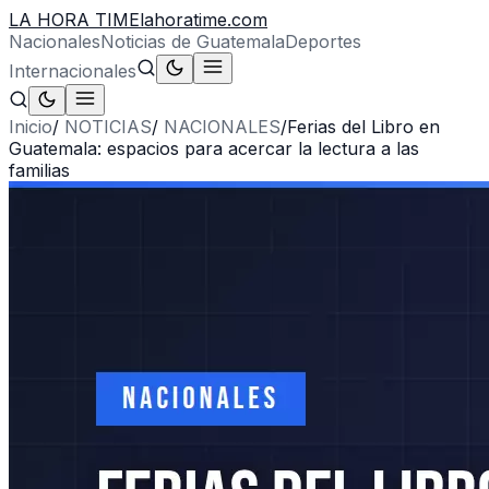
LA HORA TIME
lahoratime.com
Nacionales
Noticias de Guatemala
Deportes
Internacionales
Inicio
/
NOTICIAS
/
NACIONALES
/
Ferias del Libro en
Guatemala: espacios para acercar la lectura a las
familias