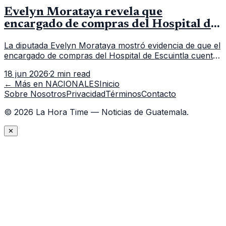
Evelyn Morataya revela que
encargado de compras del Hospital de
Escuintla tiene 7 asistentes
La diputada Evelyn Morataya mostró evidencia de que el
encargado de compras del Hospital de Escuintla cuenta
con 7 asistentes, pese a que el titular anda en
18 jun 2026
·
2 min read
capacitación en la capital.
← Más en
NACIONALES
Inicio
Sobre Nosotros
Privacidad
Términos
Contacto
©
2026
La Hora Time — Noticias de Guatemala.