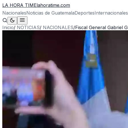
LA HORA TIME
lahoratime.com
Nacionales
Noticias de Guatemala
Deportes
Internacionales
Inicio
/
NOTICIAS
/
NACIONALES
/
Fiscal General Gabriel G