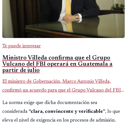
Te puede interesar
Ministro Villeda confirma que el Grupo
Vulcano del FBI operará en Guatemala a
partir de julio
El ministro de Gobernación, Marco Antonio Villeda,
confirmó un acuerdo para que el Grupo Vulcano del FBI
opere en Guatemala a partir de julio, tras un intento
La norma exige que dicha documentación sea
fallido con la administración anterior del Ministerio
considerada
“clara, convincente y verificable”
, lo que
Público.
eleva el nivel de exigencia en los procesos de admisión.