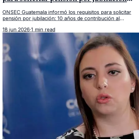
en 2026
ONSEC Guatemala informó los requisitos para solicitar
pensión por jubilación: 10 años de contribución al
Montepío y 50 años de edad, o 20 años de servicio sin
18 jun 2026
·
1 min read
importar edad.