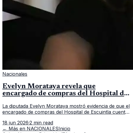
Nacionales
Evelyn Morataya revela que
encargado de compras del Hospital de
Escuintla tiene 7 asistentes
La diputada Evelyn Morataya mostró evidencia de que el
encargado de compras del Hospital de Escuintla cuenta
con 7 asistentes, pese a que el titular anda en
18 jun 2026
·
2 min read
capacitación en la capital.
← Más en
NACIONALES
Inicio