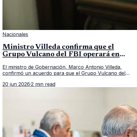
Nacionales
Ministro Villeda confirma que el
Grupo Vulcano del FBI operará en
Guatemala a partir de julio
El ministro de Gobernación, Marco Antonio Villeda,
confirmó un acuerdo para que el Grupo Vulcano del
FBI opere en Guatemala a partir de julio, tras un intento
20 jun 2026
·
2 min read
fallido con la administración anterior del Ministerio
Público.