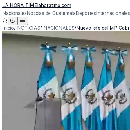
LA HORA TIME
lahoratime.com
Nacionales
Noticias de Guatemala
Deportes
Internacionales
Inicio
/
NOTICIAS
/
NACIONALES
/
Nuevo jefe del MP Gabrie