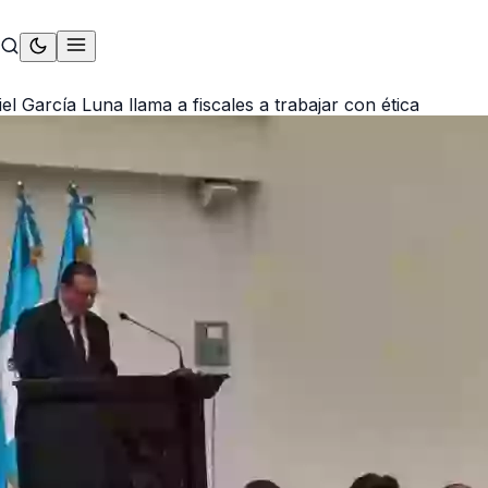
l García Luna llama a fiscales a trabajar con ética