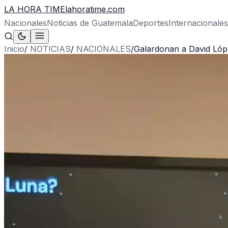
LA HORA TIME
lahoratime.com
Nacionales
Noticias de Guatemala
Deportes
Internacionales
Inicio
/
NOTICIAS
/
NACIONALES
/
Galardonan a David Lóp