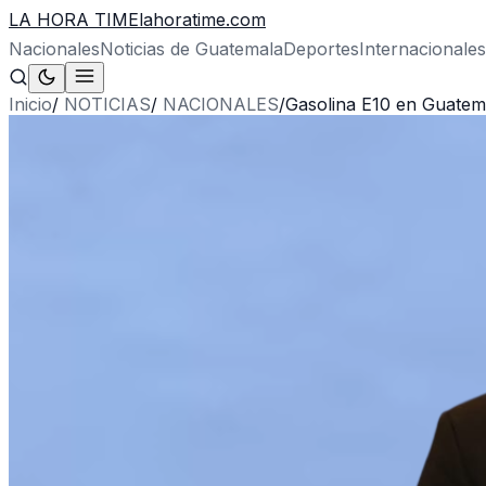
LA HORA TIME
lahoratime.com
Nacionales
Noticias de Guatemala
Deportes
Internacionales
Inicio
/
NOTICIAS
/
NACIONALES
/
Gasolina E10 en Guatema