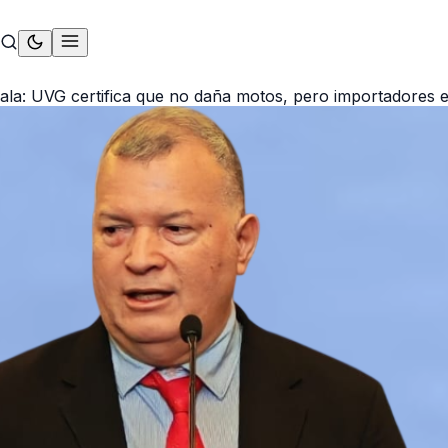
la: UVG certifica que no daña motos, pero importadores ex