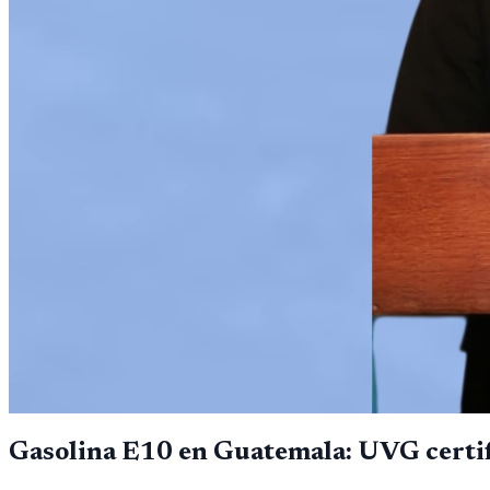
Gasolina E10 en Guatemala: UVG certifi