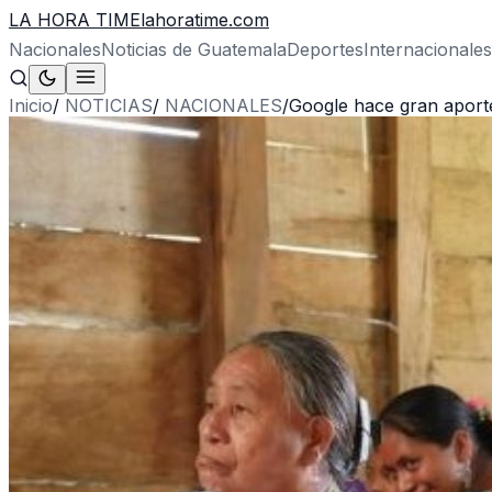
LA HORA TIME
lahoratime.com
Nacionales
Noticias de Guatemala
Deportes
Internacionales
Inicio
/
NOTICIAS
/
NACIONALES
/
Google hace gran aporte