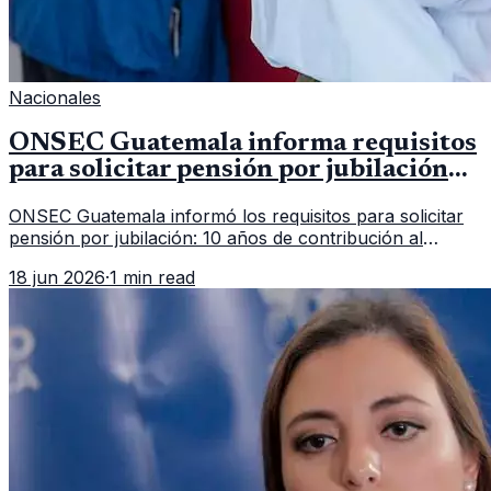
Nacionales
ONSEC Guatemala informa requisitos
para solicitar pensión por jubilación
en 2026
ONSEC Guatemala informó los requisitos para solicitar
pensión por jubilación: 10 años de contribución al
Montepío y 50 años de edad, o 20 años de servicio sin
18 jun 2026
·
1 min read
importar edad.