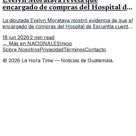
Evelyn Morataya revela que
encargado de compras del Hospital de
Escuintla tiene 7 asistentes
La diputada Evelyn Morataya mostró evidencia de que el
encargado de compras del Hospital de Escuintla cuenta
con 7 asistentes, pese a que el titular anda en
18 jun 2026
·
2 min read
capacitación en la capital.
← Más en
NACIONALES
Inicio
Sobre Nosotros
Privacidad
Términos
Contacto
©
2026
La Hora Time — Noticias de Guatemala.