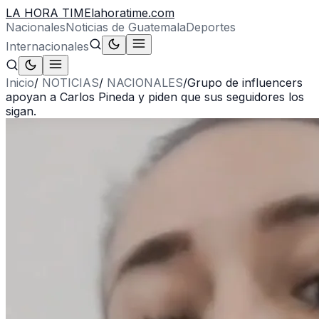
LA HORA TIME
lahoratime.com
Nacionales
Noticias de Guatemala
Deportes
Internacionales
Inicio
/
NOTICIAS
/
NACIONALES
/
Grupo de influencers
apoyan a Carlos Pineda y piden que sus seguidores los
sigan.