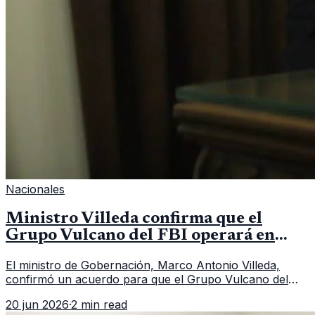
Nacionales
Ministro Villeda confirma que el
Grupo Vulcano del FBI operará en
Guatemala a partir de julio
El ministro de Gobernación, Marco Antonio Villeda,
confirmó un acuerdo para que el Grupo Vulcano del
FBI opere en Guatemala a partir de julio, tras un intento
20 jun 2026
·
2 min read
fallido con la administración anterior del Ministerio