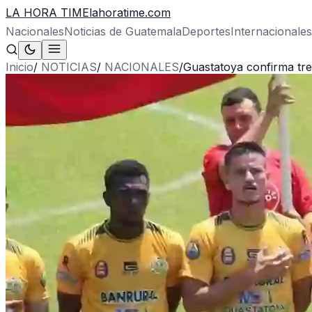
LA HORA TIME
lahoratime.com
Nacionales
Noticias de Guatemala
Deportes
Internacionales
Inicio
/
NOTICIAS
/
NACIONALES
/
Guastatoya confirma tre