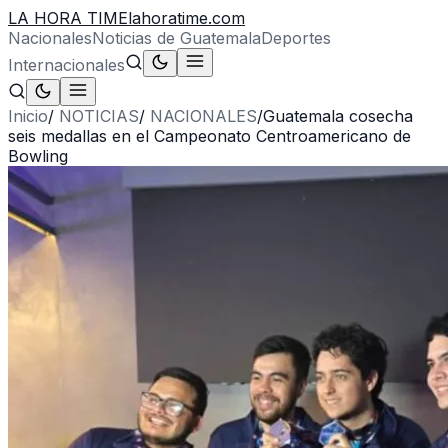
LA HORA TIME
lahoratime.com
Nacionales
Noticias de Guatemala
Deportes
Internacionales
Inicio
/
NOTICIAS
/
NACIONALES
/
Guatemala cosecha
seis medallas en el Campeonato Centroamericano de
Bowling