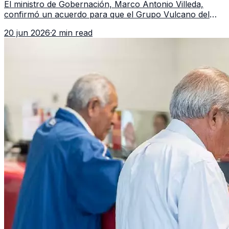
El ministro de Gobernación, Marco Antonio Villeda,
confirmó un acuerdo para que el Grupo Vulcano del
FBI opere en Guatemala a partir de julio, tras un intento
20 jun 2026
·
2 min read
fallido con la administración anterior del Ministerio
Público.