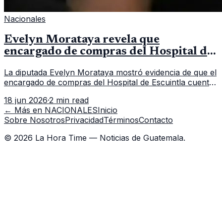
Nacionales
Evelyn Morataya revela que
encargado de compras del Hospital de
Escuintla tiene 7 asistentes
La diputada Evelyn Morataya mostró evidencia de que el
encargado de compras del Hospital de Escuintla cuenta
con 7 asistentes, pese a que el titular anda en
18 jun 2026
·
2 min read
capacitación en la capital.
← Más en
NACIONALES
Inicio
Sobre Nosotros
Privacidad
Términos
Contacto
©
2026
La Hora Time — Noticias de Guatemala.