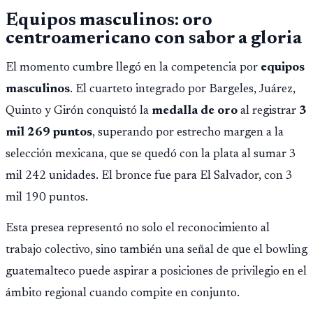
Montepío y 50 años de edad, o 20 años de servicio sin
Equipos masculinos: oro
importar edad.
centroamericano con sabor a gloria
El momento cumbre llegó en la competencia por
equipos
masculinos
. El cuarteto integrado por Bargeles, Juárez,
Quinto y Girón conquistó la
medalla de oro
al registrar
3
mil 269 puntos
, superando por estrecho margen a la
selección mexicana, que se quedó con la plata al sumar 3
mil 242 unidades. El bronce fue para El Salvador, con 3
mil 190 puntos.
Esta presea representó no solo el reconocimiento al
trabajo colectivo, sino también una señal de que el bowling
guatemalteco puede aspirar a posiciones de privilegio en el
ámbito regional cuando compite en conjunto.