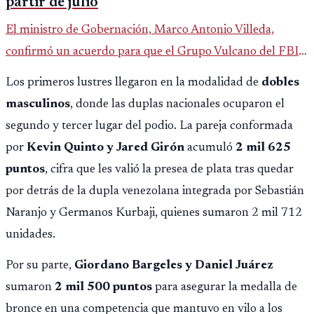
partir de julio
El ministro de Gobernación, Marco Antonio Villeda,
confirmó un acuerdo para que el Grupo Vulcano del FBI
opere en Guatemala a partir de julio, tras un intento
Los primeros lustres llegaron en la modalidad de
dobles
fallido con la administración anterior del Ministerio
masculinos
, donde las duplas nacionales ocuparon el
Público.
segundo y tercer lugar del podio. La pareja conformada
por
Kevin Quinto y Jared Girón
acumuló
2 mil 625
puntos
, cifra que les valió la presea de plata tras quedar
por detrás de la dupla venezolana integrada por Sebastián
Naranjo y Germanos Kurbaji, quienes sumaron 2 mil 712
unidades.
Por su parte,
Giordano Bargeles y Daniel Juárez
sumaron
2 mil 500 puntos
para asegurar la medalla de
bronce en una competencia que mantuvo en vilo a los