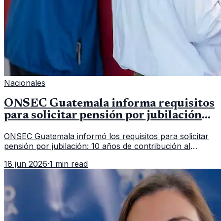
Nacionales
ONSEC Guatemala informa requisitos
para solicitar pensión por jubilación
en 2026
ONSEC Guatemala informó los requisitos para solicitar
pensión por jubilación: 10 años de contribución al
Montepío y 50 años de edad, o 20 años de servicio sin
18 jun 2026
·
1 min read
importar edad.