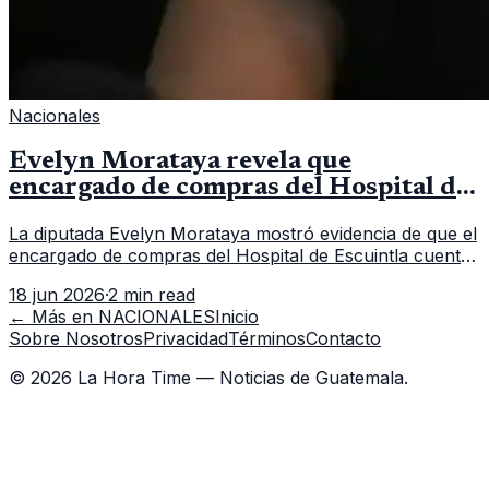
Nacionales
Evelyn Morataya revela que
encargado de compras del Hospital de
Escuintla tiene 7 asistentes
La diputada Evelyn Morataya mostró evidencia de que el
encargado de compras del Hospital de Escuintla cuenta
con 7 asistentes, pese a que el titular anda en
18 jun 2026
·
2 min read
capacitación en la capital.
← Más en
NACIONALES
Inicio
Sobre Nosotros
Privacidad
Términos
Contacto
©
2026
La Hora Time — Noticias de Guatemala.