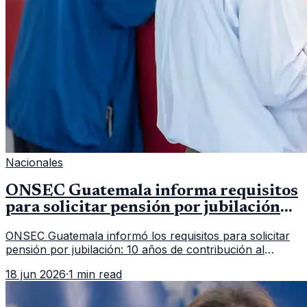
Nacionales
ONSEC Guatemala informa requisitos
para solicitar pensión por jubilación
en 2026
ONSEC Guatemala informó los requisitos para solicitar
pensión por jubilación: 10 años de contribución al
Montepío y 50 años de edad, o 20 años de servicio sin
18 jun 2026
·
1 min read
importar edad.