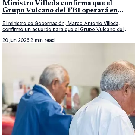
Ministro Villeda confirma que el
Grupo Vulcano del FBI operará en
Guatemala a partir de julio
El ministro de Gobernación, Marco Antonio Villeda,
confirmó un acuerdo para que el Grupo Vulcano del
FBI opere en Guatemala a partir de julio, tras un intento
20 jun 2026
·
2 min read
fallido con la administración anterior del Ministerio
Público.