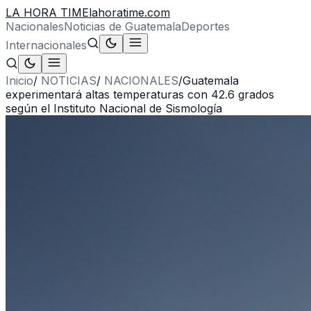
LA HORA TIME
lahoratime.com
Nacionales
Noticias de Guatemala
Deportes
Internacionales
Inicio
/
NOTICIAS
/
NACIONALES
/
Guatemala
experimentará altas temperaturas con 42.6 grados
según el Instituto Nacional de Sismología