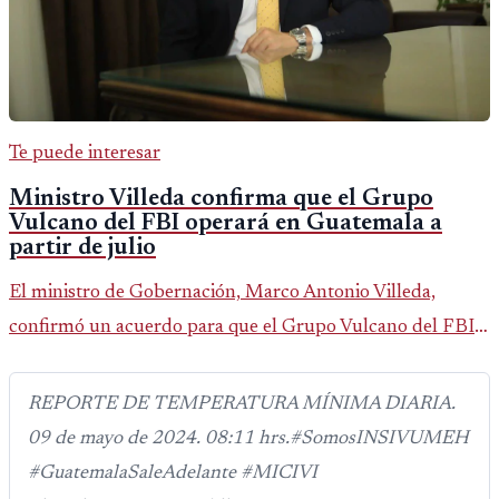
Te puede interesar
Ministro Villeda confirma que el Grupo
Vulcano del FBI operará en Guatemala a
partir de julio
El ministro de Gobernación, Marco Antonio Villeda,
confirmó un acuerdo para que el Grupo Vulcano del FBI
opere en Guatemala a partir de julio, tras un intento
fallido con la administración anterior del Ministerio
REPORTE DE TEMPERATURA MÍNIMA DIARIA.
Público.
09 de mayo de 2024. 08:11 hrs.#SomosINSIVUMEH
#GuatemalaSaleAdelante #MICIVI