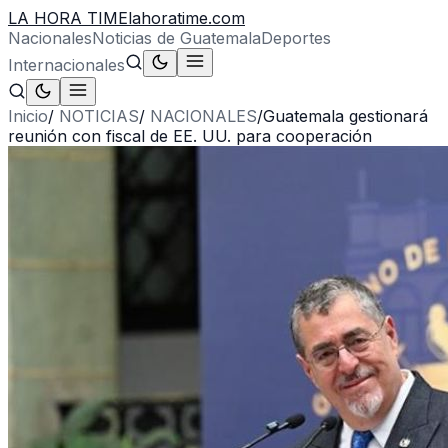
LA HORA TIME
lahoratime.com
Nacionales
Noticias de Guatemala
Deportes
Internacionales
Inicio
/
NOTICIAS
/
NACIONALES
/
Guatemala gestionará
reunión con fiscal de EE. UU. para cooperación