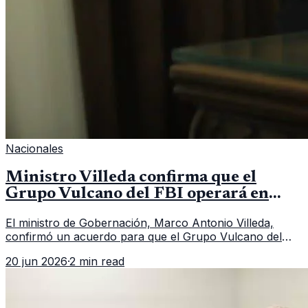
Nacionales
Ministro Villeda confirma que el
Grupo Vulcano del FBI operará en
Guatemala a partir de julio
El ministro de Gobernación, Marco Antonio Villeda,
confirmó un acuerdo para que el Grupo Vulcano del
FBI opere en Guatemala a partir de julio, tras un intento
20 jun 2026
·
2 min read
fallido con la administración anterior del Ministerio
Público.