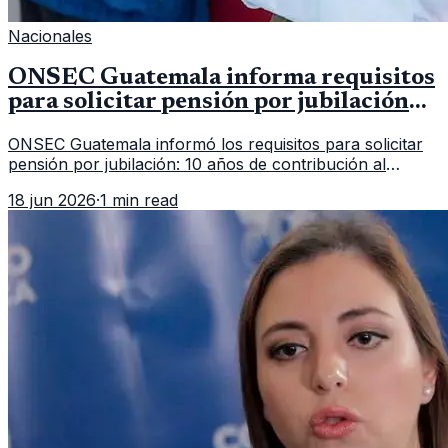
Nacionales
ONSEC Guatemala informa requisitos
para solicitar pensión por jubilación
en 2026
ONSEC Guatemala informó los requisitos para solicitar
pensión por jubilación: 10 años de contribución al
Montepío y 50 años de edad, o 20 años de servicio sin
18 jun 2026
·
1 min read
importar edad.