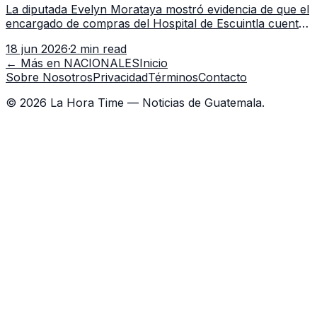
La diputada Evelyn Morataya mostró evidencia de que el
encargado de compras del Hospital de Escuintla cuenta
con 7 asistentes, pese a que el titular anda en
18 jun 2026
·
2 min read
capacitación en la capital.
← Más en
NACIONALES
Inicio
Sobre Nosotros
Privacidad
Términos
Contacto
©
2026
La Hora Time — Noticias de Guatemala.