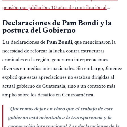
pensión por jubilación: 10 años de contribución al
Montepío y 50 años de edad, o 20 años de servicio sin
Declaraciones de Pam Bondi y la
importar edad.
postura del Gobierno
Las declaraciones de
Pam Bondi
, que mencionaron la
necesidad de reforzar la lucha contra estructuras
criminales en la región, generaron interpretaciones
diversas en medios internacionales. Sin embargo, Jiménez
explicó que estas apreciaciones no estaban dirigidas al
actual gobierno de Guatemala, sino a un contexto más
amplio sobre los desafíos en Centroamérica.
“
Queremos dejar en claro que el trabajo de este
gobierno está orientado a la transparencia y la
cooperación internacional. Las declaraciones de la