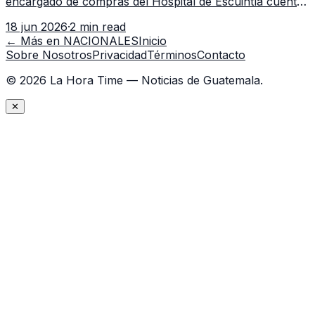
encargado de compras del Hospital de Escuintla cuenta
con 7 asistentes, pese a que el titular anda en
18 jun 2026
·
2 min read
capacitación en la capital.
← Más en
NACIONALES
Inicio
Sobre Nosotros
Privacidad
Términos
Contacto
©
2026
La Hora Time — Noticias de Guatemala.