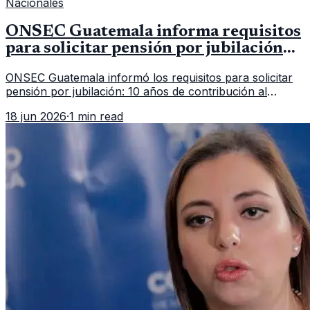
Nacionales
ONSEC Guatemala informa requisitos
para solicitar pensión por jubilación
en 2026
ONSEC Guatemala informó los requisitos para solicitar
pensión por jubilación: 10 años de contribución al
Montepío y 50 años de edad, o 20 años de servicio sin
18 jun 2026
·
1 min read
importar edad.