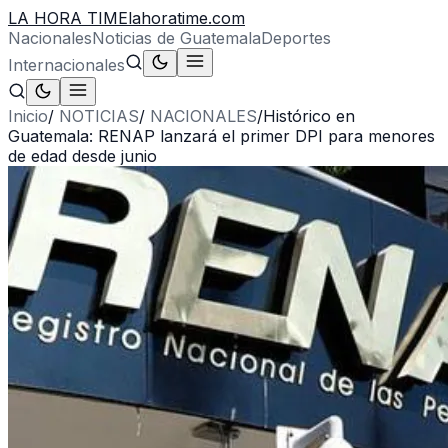
LA HORA TIME
lahoratime.com
Nacionales
Noticias de Guatemala
Deportes
Internacionales
Inicio
/
NOTICIAS
/
NACIONALES
/
Histórico en
Guatemala: RENAP lanzará el primer DPI para menores
de edad desde junio