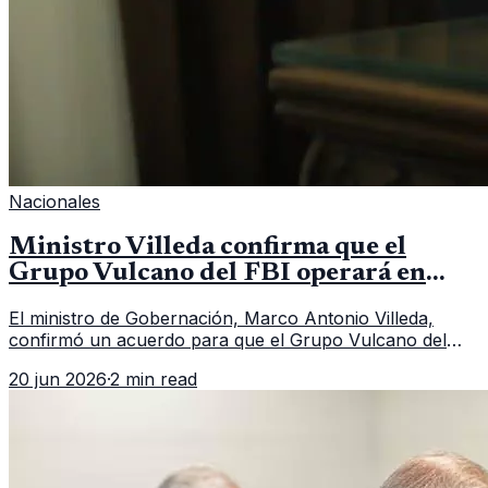
Nacionales
Ministro Villeda confirma que el
Grupo Vulcano del FBI operará en
Guatemala a partir de julio
El ministro de Gobernación, Marco Antonio Villeda,
confirmó un acuerdo para que el Grupo Vulcano del
FBI opere en Guatemala a partir de julio, tras un intento
20 jun 2026
·
2 min read
fallido con la administración anterior del Ministerio
Público.