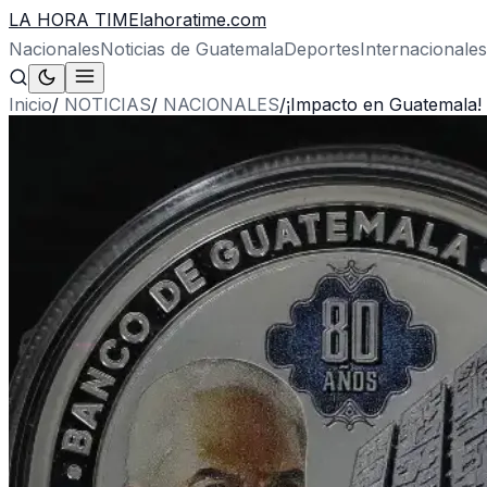
LA HORA TIME
lahoratime.com
Nacionales
Noticias de Guatemala
Deportes
Internacionales
Inicio
/
NOTICIAS
/
NACIONALES
/
¡Impacto en Guatemala!