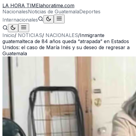
LA HORA TIME
lahoratime.com
Nacionales
Noticias de Guatemala
Deportes
Internacionales
Inicio
/
NOTICIAS
/
NACIONALES
/
Inmigrante
guatemalteca de 84 años queda “atrapada” en Estados
Unidos: el caso de María Inés y su deseo de regresar a
Guatemala