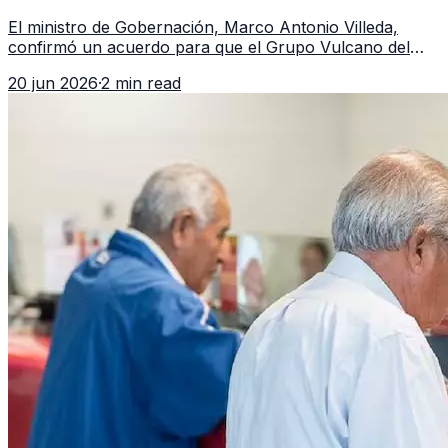
Guatemala a partir de julio
El ministro de Gobernación, Marco Antonio Villeda,
confirmó un acuerdo para que el Grupo Vulcano del
FBI opere en Guatemala a partir de julio, tras un intento
20 jun 2026
·
2 min read
fallido con la administración anterior del Ministerio
Público.