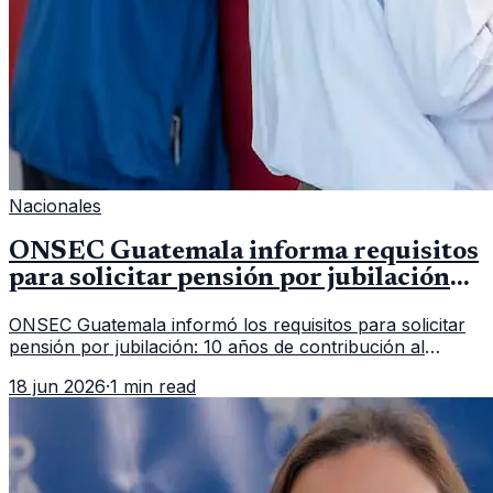
Nacionales
ONSEC Guatemala informa requisitos
para solicitar pensión por jubilación
en 2026
ONSEC Guatemala informó los requisitos para solicitar
pensión por jubilación: 10 años de contribución al
Montepío y 50 años de edad, o 20 años de servicio sin
18 jun 2026
·
1 min read
importar edad.