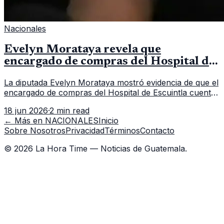
Nacionales
Evelyn Morataya revela que
encargado de compras del Hospital de
Escuintla tiene 7 asistentes
La diputada Evelyn Morataya mostró evidencia de que el
encargado de compras del Hospital de Escuintla cuenta
con 7 asistentes, pese a que el titular anda en
18 jun 2026
·
2 min read
capacitación en la capital.
← Más en
NACIONALES
Inicio
Sobre Nosotros
Privacidad
Términos
Contacto
©
2026
La Hora Time — Noticias de Guatemala.