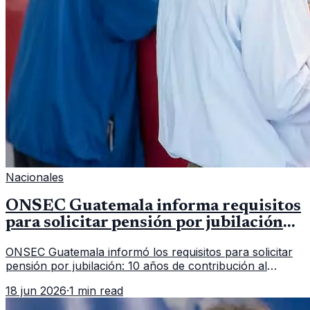
Nacionales
ONSEC Guatemala informa requisitos
para solicitar pensión por jubilación
en 2026
ONSEC Guatemala informó los requisitos para solicitar
pensión por jubilación: 10 años de contribución al
Montepío y 50 años de edad, o 20 años de servicio sin
18 jun 2026
·
1 min read
importar edad.