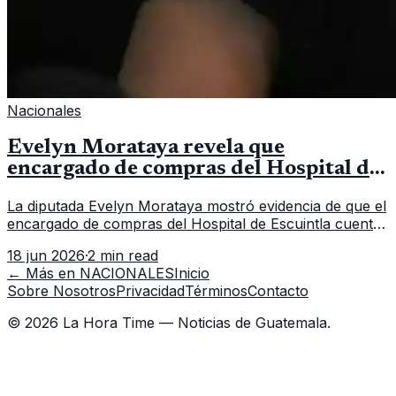
Nacionales
Evelyn Morataya revela que
encargado de compras del Hospital de
Escuintla tiene 7 asistentes
La diputada Evelyn Morataya mostró evidencia de que el
encargado de compras del Hospital de Escuintla cuenta
con 7 asistentes, pese a que el titular anda en
18 jun 2026
·
2 min read
capacitación en la capital.
← Más en
NACIONALES
Inicio
Sobre Nosotros
Privacidad
Términos
Contacto
©
2026
La Hora Time — Noticias de Guatemala.