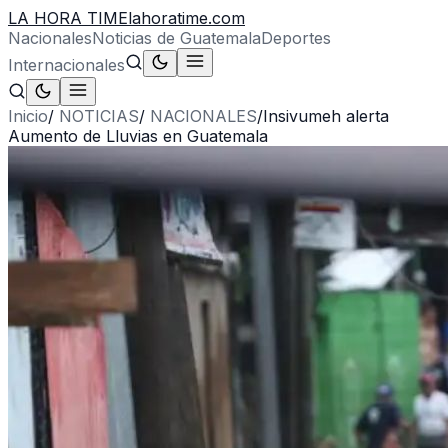
LA HORA TIME
lahoratime.com
Nacionales
Noticias de Guatemala
Deportes
Internacionales
Inicio
/
NOTICIAS
/
NACIONALES
/
Insivumeh alerta
Aumento de Lluvias en Guatemala