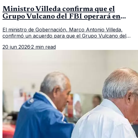
Ministro Villeda confirma que el
Grupo Vulcano del FBI operará en
Guatemala a partir de julio
El ministro de Gobernación, Marco Antonio Villeda,
confirmó un acuerdo para que el Grupo Vulcano del
FBI opere en Guatemala a partir de julio, tras un intento
20 jun 2026
·
2 min read
fallido con la administración anterior del Ministerio
Público.