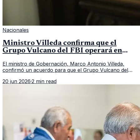
Nacionales
Ministro Villeda confirma que el
Grupo Vulcano del FBI operará en
Guatemala a partir de julio
El ministro de Gobernación, Marco Antonio Villeda,
confirmó un acuerdo para que el Grupo Vulcano del
FBI opere en Guatemala a partir de julio, tras un intento
20 jun 2026
·
2 min read
fallido con la administración anterior del Ministerio
Público.