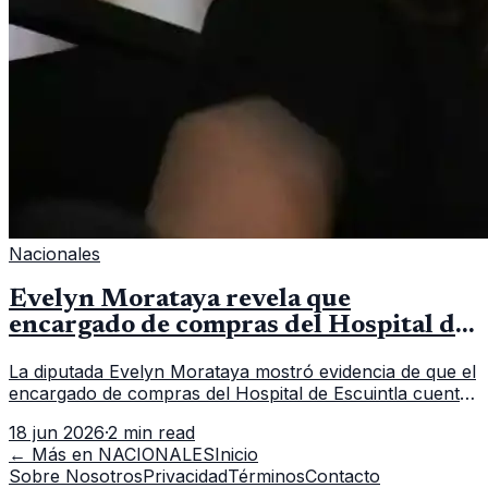
Nacionales
Evelyn Morataya revela que
encargado de compras del Hospital de
Escuintla tiene 7 asistentes
La diputada Evelyn Morataya mostró evidencia de que el
encargado de compras del Hospital de Escuintla cuenta
con 7 asistentes, pese a que el titular anda en
18 jun 2026
·
2 min read
capacitación en la capital.
← Más en
NACIONALES
Inicio
Sobre Nosotros
Privacidad
Términos
Contacto