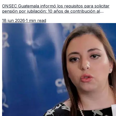
en 2026
ONSEC Guatemala informó los requisitos para solicitar
pensión por jubilación: 10 años de contribución al
Montepío y 50 años de edad, o 20 años de servicio sin
18 jun 2026
·
1 min read
importar edad.