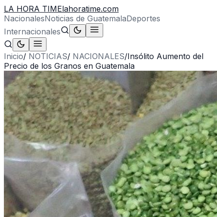
LA HORA TIME
lahoratime.com
Nacionales
Noticias de Guatemala
Deportes
Internacionales
Inicio
/
NOTICIAS
/
NACIONALES
/
Insólito Aumento del
Precio de los Granos en Guatemala