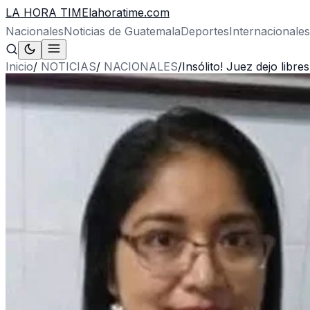
LA HORA TIME
lahoratime.com
Nacionales
Noticias de Guatemala
Deportes
Internacionales
Inicio
/
NOTICIAS
/
NACIONALES
/
Insólito! Juez dejo libr