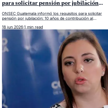
para solicitar pensión por jubilación
en 2026
ONSEC Guatemala informó los requisitos para solicitar
pensión por jubilación: 10 años de contribución al
Montepío y 50 años de edad, o 20 años de servicio sin
18 jun 2026
·
1 min read
importar edad.