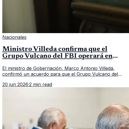
Nacionales
Ministro Villeda confirma que el
Grupo Vulcano del FBI operará en
Guatemala a partir de julio
El ministro de Gobernación, Marco Antonio Villeda,
confirmó un acuerdo para que el Grupo Vulcano del
FBI opere en Guatemala a partir de julio, tras un intento
20 jun 2026
·
2 min read
fallido con la administración anterior del Ministerio
Público.