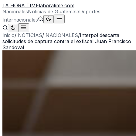
LA HORA TIME
lahoratime.com
Nacionales
Noticias de Guatemala
Deportes
Internacionales
Inicio
/
NOTICIAS
/
NACIONALES
/
Interpol descarta
solicitudes de captura contra el exfiscal Juan Francisco
Sandoval