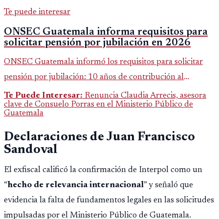
Te puede interesar
ONSEC Guatemala informa requisitos para
solicitar pensión por jubilación en 2026
ONSEC Guatemala informó los requisitos para solicitar
pensión por jubilación: 10 años de contribución al
Montepío y 50 años de edad, o 20 años de servicio sin
Te Puede Interesar:
Renuncia Claudia Arrecis, asesora
clave de Consuelo Porras en el Ministerio Público de
importar edad.
Guatemala
Declaraciones de Juan Francisco
Sandoval
El exfiscal calificó la confirmación de Interpol como un
“
hecho de relevancia internacional
” y señaló que
evidencia la falta de fundamentos legales en las solicitudes
impulsadas por el Ministerio Público de Guatemala.