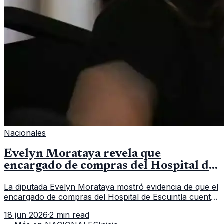
Nacionales
Evelyn Morataya revela que
encargado de compras del Hospital de
Escuintla tiene 7 asistentes
La diputada Evelyn Morataya mostró evidencia de que el
encargado de compras del Hospital de Escuintla cuenta
con 7 asistentes, pese a que el titular anda en
18 jun 2026
·
2 min read
capacitación en la capital.