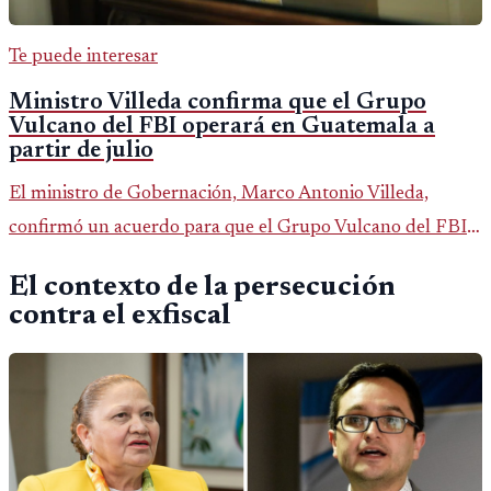
Te puede interesar
Ministro Villeda confirma que el Grupo
Vulcano del FBI operará en Guatemala a
partir de julio
El ministro de Gobernación, Marco Antonio Villeda,
confirmó un acuerdo para que el Grupo Vulcano del FBI
opere en Guatemala a partir de julio, tras un intento
El contexto de la persecución
fallido con la administración anterior del Ministerio
contra el exfiscal
Público.