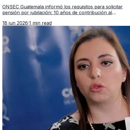
en 2026
ONSEC Guatemala informó los requisitos para solicitar
pensión por jubilación: 10 años de contribución al
Montepío y 50 años de edad, o 20 años de servicio sin
18 jun 2026
·
1 min read
importar edad.