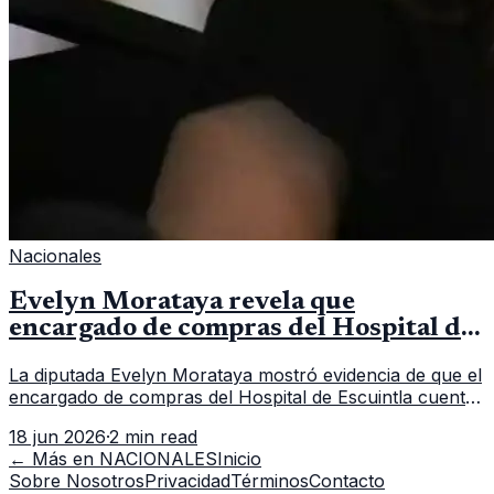
Nacionales
Evelyn Morataya revela que
encargado de compras del Hospital de
Escuintla tiene 7 asistentes
La diputada Evelyn Morataya mostró evidencia de que el
encargado de compras del Hospital de Escuintla cuenta
con 7 asistentes, pese a que el titular anda en
18 jun 2026
·
2 min read
capacitación en la capital.
← Más en
NACIONALES
Inicio
Sobre Nosotros
Privacidad
Términos
Contacto