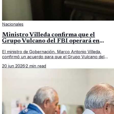
Nacionales
Ministro Villeda confirma que el
Grupo Vulcano del FBI operará en
Guatemala a partir de julio
El ministro de Gobernación, Marco Antonio Villeda,
confirmó un acuerdo para que el Grupo Vulcano del
FBI opere en Guatemala a partir de julio, tras un intento
20 jun 2026
·
2 min read
fallido con la administración anterior del Ministerio
Público.