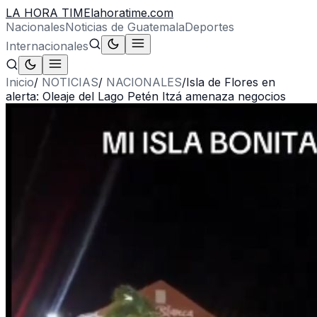
LA HORA TIME
lahoratime.com
Nacionales
Noticias de Guatemala
Deportes
Internacionales
Inicio
/
NOTICIAS
/
NACIONALES
/
Isla de Flores en
alerta: Oleaje del Lago Petén Itzá amenaza negocios