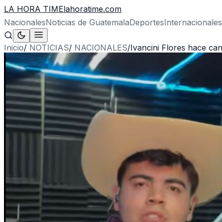
LA HORA TIME
lahoratime.com
Nacionales
Noticias de Guatemala
Deportes
Internacionales
Inicio
/
NOTICIAS
/
NACIONALES
/
Ivancini Flores hace ca