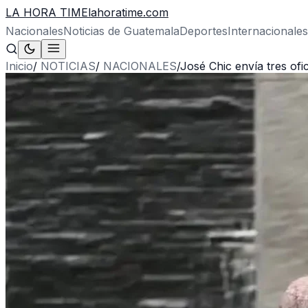
LA HORA TIME
lahoratime.com
Nacionales
Noticias de Guatemala
Deportes
Internacionales
Inicio
/
NOTICIAS
/
NACIONALES
/
José Chic envía tres ofi