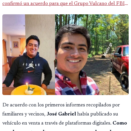
confirmó un acuerdo para que el Grupo Vulcano del FBI
opere en Guatemala a partir de julio, tras un intento
fallido con la administración anterior del Ministerio
Público.
De acuerdo con los primeros informes recopilados por
familiares y vecinos,
José Gabriel
había publicado su
vehículo en venta a través de plataformas digitales.
Como