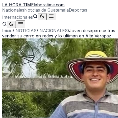
LA HORA TIME
lahoratime.com
Nacionales
Noticias de Guatemala
Deportes
Internacionales
Inicio
/
NOTICIAS
/
NACIONALES
/
Joven desaparece tras
vender su carro en redes y lo ultiman en Alta Verapaz