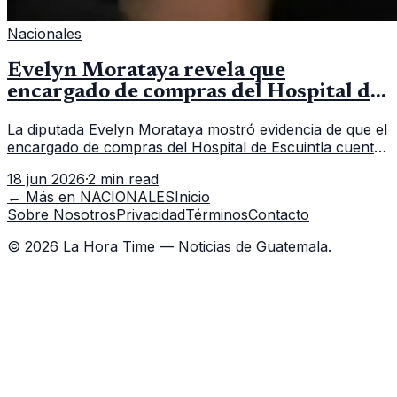
Nacionales
Evelyn Morataya revela que
encargado de compras del Hospital de
Escuintla tiene 7 asistentes
La diputada Evelyn Morataya mostró evidencia de que el
encargado de compras del Hospital de Escuintla cuenta
con 7 asistentes, pese a que el titular anda en
18 jun 2026
·
2 min read
capacitación en la capital.
← Más en
NACIONALES
Inicio
Sobre Nosotros
Privacidad
Términos
Contacto
©
2026
La Hora Time — Noticias de Guatemala.