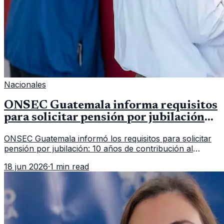
Nacionales
ONSEC Guatemala informa requisitos
para solicitar pensión por jubilación
en 2026
ONSEC Guatemala informó los requisitos para solicitar
pensión por jubilación: 10 años de contribución al
Montepío y 50 años de edad, o 20 años de servicio sin
18 jun 2026
·
1 min read
importar edad.