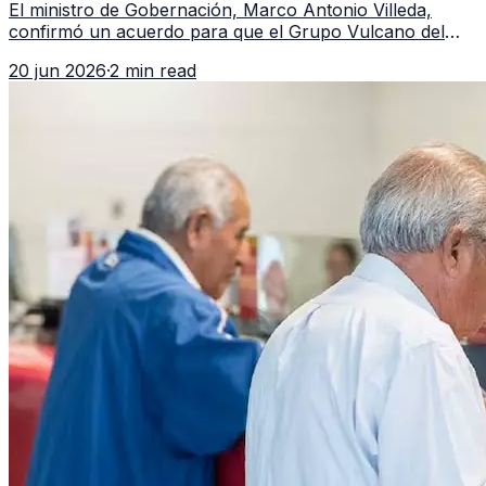
El ministro de Gobernación, Marco Antonio Villeda,
confirmó un acuerdo para que el Grupo Vulcano del
FBI opere en Guatemala a partir de julio, tras un intento
20 jun 2026
·
2 min read
fallido con la administración anterior del Ministerio
Público.