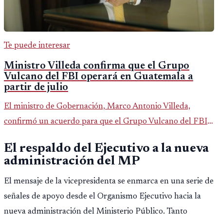
Te puede interesar
Ministro Villeda confirma que el Grupo
Vulcano del FBI operará en Guatemala a
partir de julio
El ministro de Gobernación, Marco Antonio Villeda,
confirmó un acuerdo para que el Grupo Vulcano del FBI
opere en Guatemala a partir de julio, tras un intento
El respaldo del Ejecutivo a la nueva
fallido con la administración anterior del Ministerio
administración del MP
Público.
El mensaje de la vicepresidenta se enmarca en una serie de
señales de apoyo desde el Organismo Ejecutivo hacia la
nueva administración del Ministerio Público. Tanto