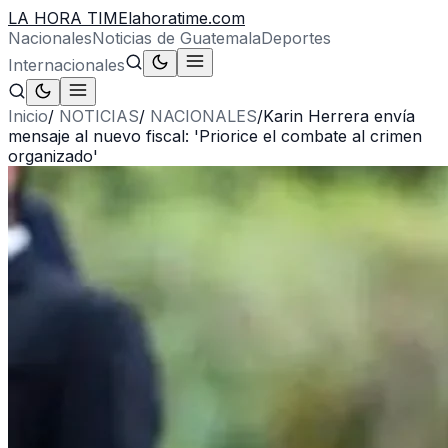
LA HORA TIME
lahoratime.com
Nacionales
Noticias de Guatemala
Deportes
Internacionales
Inicio
/
NOTICIAS
/
NACIONALES
/
Karin Herrera envía
mensaje al nuevo fiscal: 'Priorice el combate al crimen
organizado'