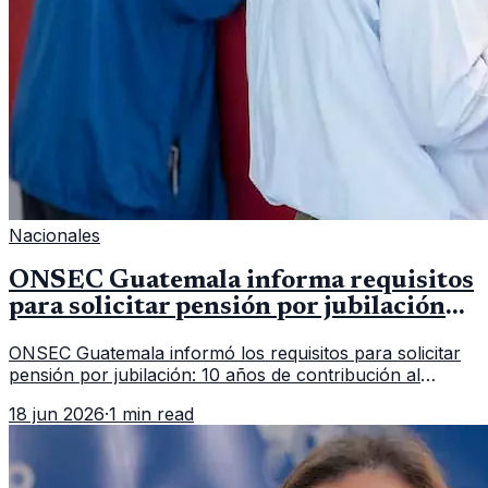
Nacionales
ONSEC Guatemala informa requisitos
para solicitar pensión por jubilación
en 2026
ONSEC Guatemala informó los requisitos para solicitar
pensión por jubilación: 10 años de contribución al
Montepío y 50 años de edad, o 20 años de servicio sin
18 jun 2026
·
1 min read
importar edad.