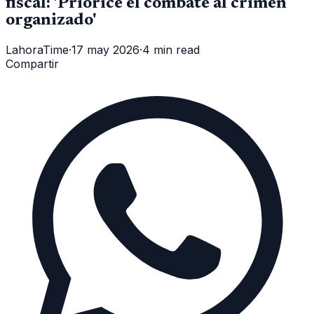
fiscal: 'Priorice el combate al crimen
organizado'
LahoraTime
·
17 may 2026
·
4 min read
Compartir