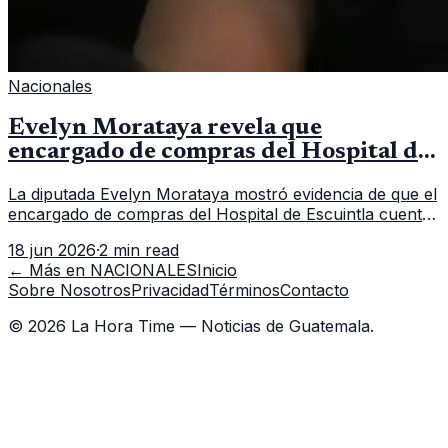
Nacionales
Evelyn Morataya revela que
encargado de compras del Hospital de
Escuintla tiene 7 asistentes
La diputada Evelyn Morataya mostró evidencia de que el
encargado de compras del Hospital de Escuintla cuenta
con 7 asistentes, pese a que el titular anda en
18 jun 2026
·
2 min read
capacitación en la capital.
← Más en
NACIONALES
Inicio
Sobre Nosotros
Privacidad
Términos
Contacto
©
2026
La Hora Time — Noticias de Guatemala.