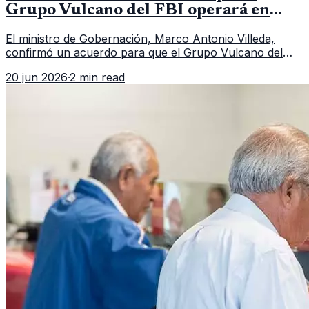
Grupo Vulcano del FBI operará en
Guatemala a partir de julio
El ministro de Gobernación, Marco Antonio Villeda,
confirmó un acuerdo para que el Grupo Vulcano del
FBI opere en Guatemala a partir de julio, tras un intento
20 jun 2026
·
2 min read
fallido con la administración anterior del Ministerio
Público.