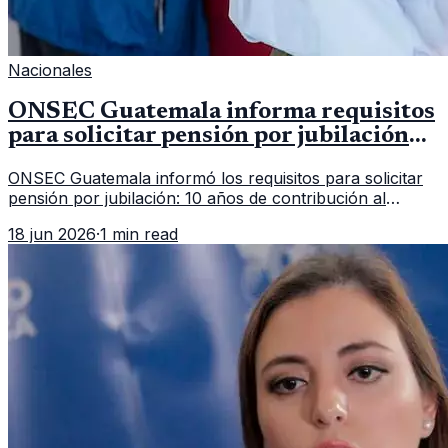
Nacionales
ONSEC Guatemala informa requisitos
para solicitar pensión por jubilación
en 2026
ONSEC Guatemala informó los requisitos para solicitar
pensión por jubilación: 10 años de contribución al
Montepío y 50 años de edad, o 20 años de servicio sin
18 jun 2026
·
1 min read
importar edad.