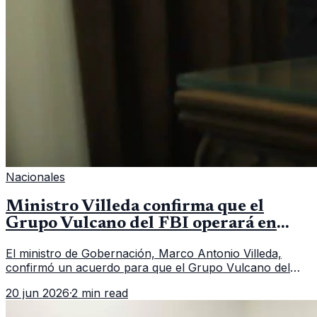
Nacionales
Ministro Villeda confirma que el
Grupo Vulcano del FBI operará en
Guatemala a partir de julio
El ministro de Gobernación, Marco Antonio Villeda,
confirmó un acuerdo para que el Grupo Vulcano del
FBI opere en Guatemala a partir de julio, tras un intento
20 jun 2026
·
2 min read
fallido con la administración anterior del Ministerio
Público.