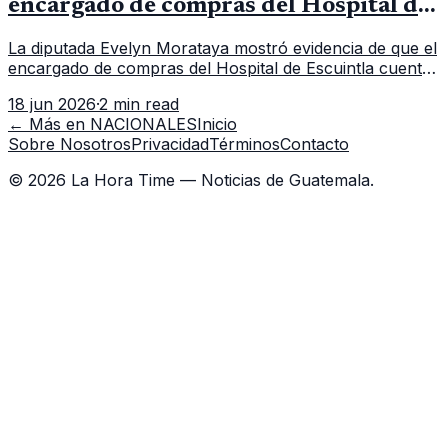
encargado de compras del Hospital de
Escuintla tiene 7 asistentes
La diputada Evelyn Morataya mostró evidencia de que el
encargado de compras del Hospital de Escuintla cuenta
con 7 asistentes, pese a que el titular anda en
18 jun 2026
·
2 min read
capacitación en la capital.
← Más en
NACIONALES
Inicio
Sobre Nosotros
Privacidad
Términos
Contacto
©
2026
La Hora Time — Noticias de Guatemala.