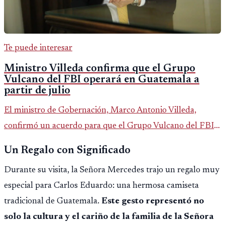
Te puede interesar
Ministro Villeda confirma que el Grupo
Vulcano del FBI operará en Guatemala a
partir de julio
El ministro de Gobernación, Marco Antonio Villeda,
confirmó un acuerdo para que el Grupo Vulcano del FBI
opere en Guatemala a partir de julio, tras un intento
Un Regalo con Significado
fallido con la administración anterior del Ministerio
Durante su visita, la Señora Mercedes trajo un regalo muy
Público.
especial para Carlos Eduardo: una hermosa camiseta
tradicional de Guatemala.
Este gesto representó no
solo la cultura y el cariño de la familia de la Señora