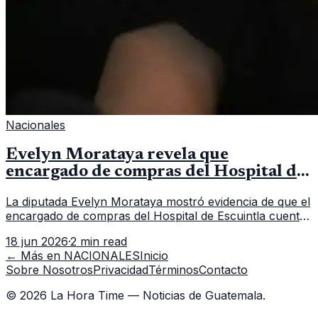
Nacionales
Evelyn Morataya revela que
encargado de compras del Hospital de
Escuintla tiene 7 asistentes
La diputada Evelyn Morataya mostró evidencia de que el
encargado de compras del Hospital de Escuintla cuenta
con 7 asistentes, pese a que el titular anda en
18 jun 2026
·
2 min read
capacitación en la capital.
← Más en
NACIONALES
Inicio
Sobre Nosotros
Privacidad
Términos
Contacto
©
2026
La Hora Time — Noticias de Guatemala.