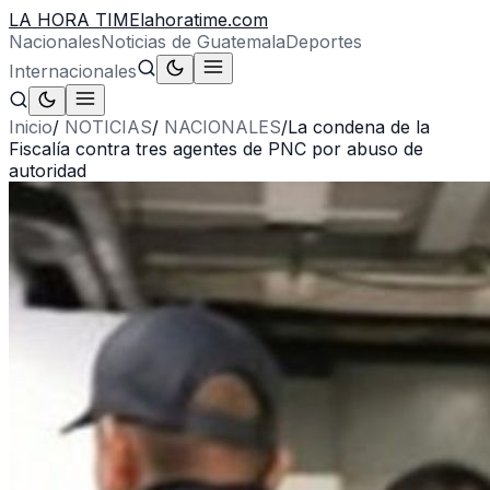
LA HORA TIME
lahoratime.com
Nacionales
Noticias de Guatemala
Deportes
Internacionales
Inicio
/
NOTICIAS
/
NACIONALES
/
La condena de la
Fiscalía contra tres agentes de PNC por abuso de
autoridad