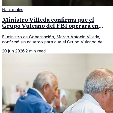
Nacionales
Ministro Villeda confirma que el
Grupo Vulcano del FBI operará en
Guatemala a partir de julio
El ministro de Gobernación, Marco Antonio Villeda,
confirmó un acuerdo para que el Grupo Vulcano del
FBI opere en Guatemala a partir de julio, tras un intento
20 jun 2026
·
2 min read
fallido con la administración anterior del Ministerio
Público.