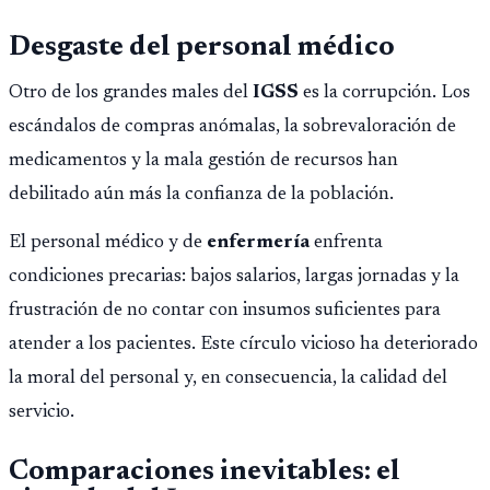
Montepío y 50 años de edad, o 20 años de servicio sin
Desgaste del personal médico
importar edad.
Otro de los grandes males del
IGSS
es la corrupción. Los
escándalos de compras anómalas, la sobrevaloración de
medicamentos y la mala gestión de recursos han
debilitado aún más la confianza de la población.
El personal médico y de
enfermería
enfrenta
condiciones precarias: bajos salarios, largas jornadas y la
frustración de no contar con insumos suficientes para
atender a los pacientes. Este círculo vicioso ha deteriorado
la moral del personal y, en consecuencia, la calidad del
servicio.
Comparaciones inevitables: el