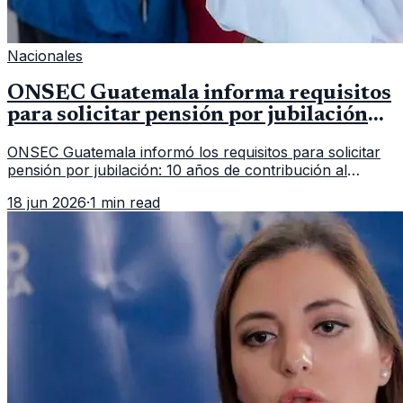
Nacionales
ONSEC Guatemala informa requisitos
para solicitar pensión por jubilación
en 2026
ONSEC Guatemala informó los requisitos para solicitar
pensión por jubilación: 10 años de contribución al
Montepío y 50 años de edad, o 20 años de servicio sin
18 jun 2026
·
1 min read
importar edad.