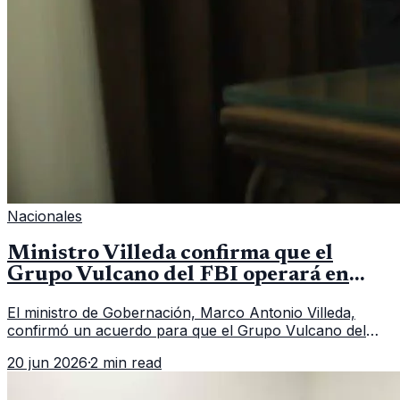
Nacionales
Ministro Villeda confirma que el
Grupo Vulcano del FBI operará en
Guatemala a partir de julio
El ministro de Gobernación, Marco Antonio Villeda,
confirmó un acuerdo para que el Grupo Vulcano del
FBI opere en Guatemala a partir de julio, tras un intento
20 jun 2026
·
2 min read
fallido con la administración anterior del Ministerio
Público.