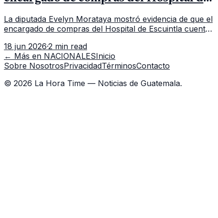
Escuintla tiene 7 asistentes
La diputada Evelyn Morataya mostró evidencia de que el
encargado de compras del Hospital de Escuintla cuenta
con 7 asistentes, pese a que el titular anda en
18 jun 2026
·
2 min read
capacitación en la capital.
← Más en
NACIONALES
Inicio
Sobre Nosotros
Privacidad
Términos
Contacto
©
2026
La Hora Time — Noticias de Guatemala.