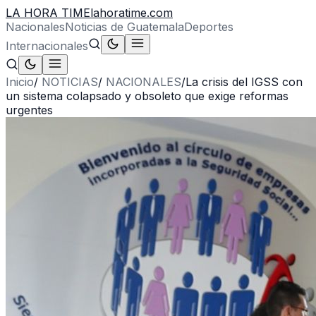
LA HORA TIME
lahoratime.com
Nacionales
Noticias de Guatemala
Deportes
Internacionales
Inicio
/
NOTICIAS
/
NACIONALES
/
La crisis del IGSS con
un sistema colapsado y obsoleto que exige reformas
urgentes