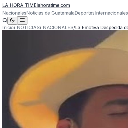
LA HORA TIME
lahoratime.com
Nacionales
Noticias de Guatemala
Deportes
Internacionales
Inicio
/
NOTICIAS
/
NACIONALES
/
La Emotiva Despedida de