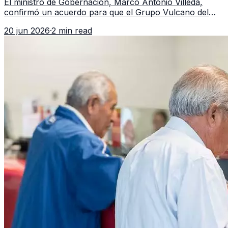
El ministro de Gobernación, Marco Antonio Villeda,
confirmó un acuerdo para que el Grupo Vulcano del
FBI opere en Guatemala a partir de julio, tras un intento
20 jun 2026
·
2 min read
fallido con la administración anterior del Ministerio
Público.