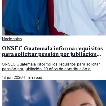
Nacionales
ONSEC Guatemala informa requisitos
para solicitar pensión por jubilación
en 2026
ONSEC Guatemala informó los requisitos para solicitar
pensión por jubilación: 10 años de contribución al
Montepío y 50 años de edad, o 20 años de servicio sin
18 jun 2026
·
1 min read
importar edad.