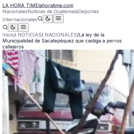
LA HORA TIME
lahoratime.com
Nacionales
Noticias de Guatemala
Deportes
Internacionales
Inicio
/
NOTICIAS
/
NACIONALES
/
La ley de la
Municipalidad de Sacatepéquez que castiga a perros
callejeros