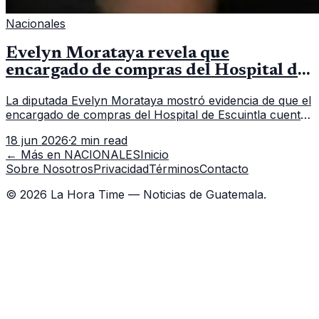
Nacionales
Evelyn Morataya revela que
encargado de compras del Hospital de
Escuintla tiene 7 asistentes
La diputada Evelyn Morataya mostró evidencia de que el
encargado de compras del Hospital de Escuintla cuenta
con 7 asistentes, pese a que el titular anda en
18 jun 2026
·
2 min read
capacitación en la capital.
← Más en
NACIONALES
Inicio
Sobre Nosotros
Privacidad
Términos
Contacto
©
2026
La Hora Time — Noticias de Guatemala.